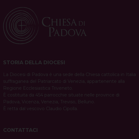
t
ministeri battesimali e …
Continua a leggere
N
a
condividi su
v
F
P
X
T
L
W
T
E
P
a
i
h
i
h
e
m
r
i
c
n
r
n
a
l
a
i
g
e
t
e
k
t
e
i
n
a
b
e
a
e
s
g
l
t
STORIA DELLA DIOCESI
t
o
r
d
d
A
r
i
La Diocesi di Padova è una sede della Chiesa cattolica in Italia
o
e
s
I
p
a
suffraganea del Patriarcato di Venezia, appartenente alla
o
k
s
n
p
m
Regione Ecclesiastica Triveneto.
t
n
È costituita da 454 parrocchie situate nelle province di
Padova, Vicenza, Venezia, Treviso, Belluno.
È retta dal vescovo Claudio Cipolla.
CONTATTACI