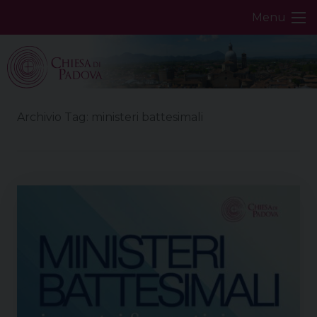
Skip
Menu
to
content
Archivio Tag:
ministeri battesimali