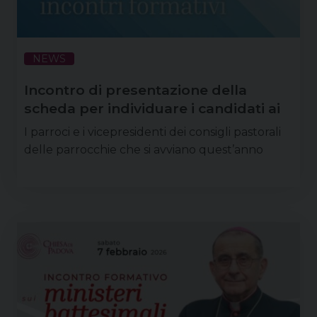
NEWS
Incontro di presentazione della
scheda per individuare i candidati ai
ministeri battesimali
I parroci e i vicepresidenti dei consigli pastorali
delle parrocchie che si avviano quest’anno
all’individuazione, tra maggio e giugno, dei
candidati ai ministeri battesimali sono invitati ad
un incontro di presentazione della scheda in cui
verranno spiegati i criteri per l’individuazione, il
percorso formativo e il mandato ai candidati ai
ministeri battesimali. L’incontro è stato pensato in
due date e luoghi diversi per venire incontro …
Continua a leggere