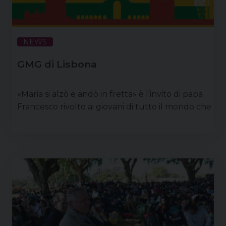
NEWS
GMG di Lisbona
«Maria si alzò e andò in fretta» è l’invito di papa
Francesco rivolto ai giovani di tutto il mondo che
parteciperanno alla XXXVII Giornata mondiale
della gioventù a Lisbona. L’ufficio della pastorale
dei giovani ha elaborato alcune indicazioni
concrete per vivere al meglio questo importante
appuntamento che vivranno molti giovani della
nostra diocesi. Sono 65mila i ragazzi italiani in
partenza per la Giornata Mondiale della …
Continua a leggere