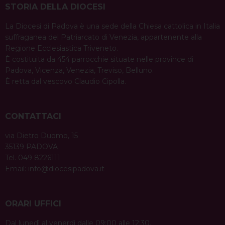
o
r
d
d
A
r
STORIA DELLA DIOCESI
t
o
e
s
I
p
a
i
La Diocesi di Padova è una sede della Chiesa cattolica in Italia
k
s
n
p
m
suffraganea del Patriarcato di Venezia, appartenente alla
o
t
Regione Ecclesiastica Triveneto.
n
È costituita da 454 parrocchie situate nelle province di
Padova, Vicenza, Venezia, Treviso, Belluno.
È retta dal vescovo Claudio Cipolla.
CONTATTACI
via Dietro Duomo, 15
35139 PADOVA
Tel. 049 8226111
Email:
info@diocesipadova.it
ORARI UFFICI
Dal lunedì al venerdì dalle 09:00 alle 12:30.