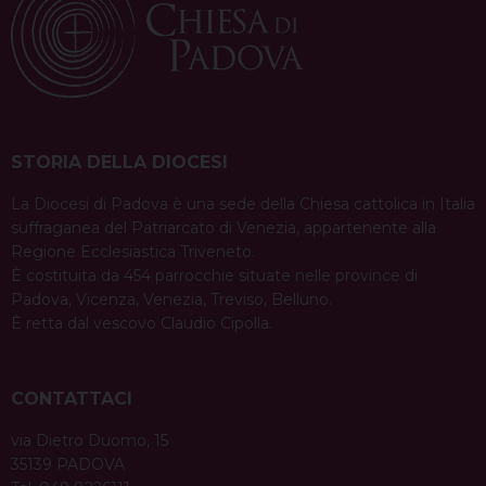
a
condividi su
v
F
P
X
T
L
W
T
E
P
a
i
h
i
h
e
m
r
i
c
n
r
n
a
l
a
i
g
e
t
e
k
t
e
i
n
a
b
e
a
e
s
g
l
t
STORIA DELLA DIOCESI
t
o
r
d
d
A
r
i
La Diocesi di Padova è una sede della Chiesa cattolica in Italia
o
e
s
I
p
a
suffraganea del Patriarcato di Venezia, appartenente alla
o
k
s
n
p
m
Regione Ecclesiastica Triveneto.
t
n
È costituita da 454 parrocchie situate nelle province di
Padova, Vicenza, Venezia, Treviso, Belluno.
È retta dal vescovo Claudio Cipolla.
CONTATTACI
via Dietro Duomo, 15
35139 PADOVA