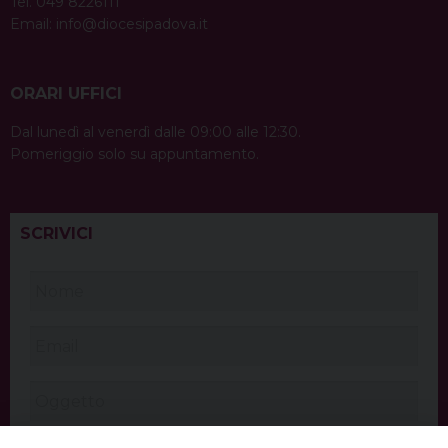
Tel. 049 8226111
Email:
info@diocesipadova.it
ORARI UFFICI
Dal lunedì al venerdì dalle 09:00 alle 12:30.
Pomeriggio solo su appuntamento.
SCRIVICI