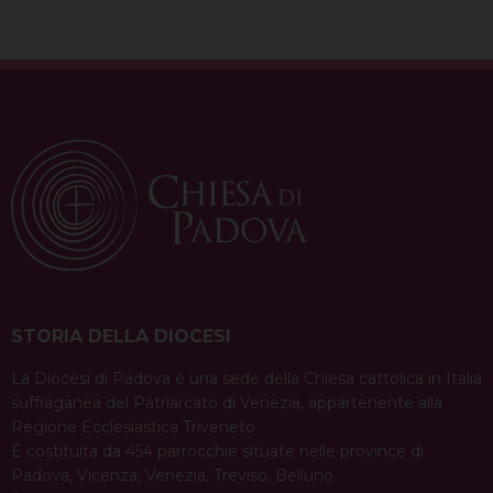
ufficiale della Chiesa cattolica in Padova. A
P
questo scopo è stato curato anche un restyling
o
grafico. A breve sarà possibile una migliore
s
individuazione dei servizi Caritas …
t
Continua a leggere
N
condividi su
a
F
P
X
T
L
W
T
E
P
v
a
i
h
i
h
e
m
r
c
n
r
n
a
l
a
i
i
e
t
e
k
t
e
i
n
g
b
e
a
e
s
g
l
t
a
o
r
d
d
A
r
STORIA DELLA DIOCESI
t
o
e
s
I
p
a
i
La Diocesi di Padova è una sede della Chiesa cattolica in Italia
k
s
n
p
m
suffraganea del Patriarcato di Venezia, appartenente alla
o
t
Regione Ecclesiastica Triveneto.
n
È costituita da 454 parrocchie situate nelle province di
Padova, Vicenza, Venezia, Treviso, Belluno.