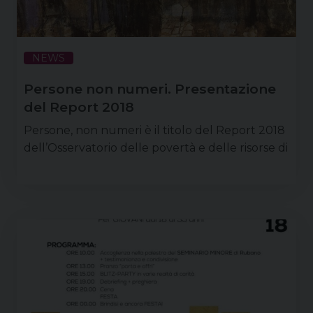
NEWS
Persone non numeri. Presentazione
del Report 2018
Persone, non numeri è il titolo del Report 2018
dell’Osservatorio delle povertà e delle risorse di
Caritas diocesana, che viene presentato giovedì 9
maggio alle ore 17.30 in Sala Barbarigo del
palazzo Vescovile, ingresso da piazza Duomo 12 a
Padova. Dopo il saluto del vescovo Claudio
Cipolla e l’introduzione ai lavori di don Luca
Facco, direttore di Caritas Padova, interviene
Daniele Salmaso, coordinatore dell’Osservatorio,
che presenta i …
Continua a leggere