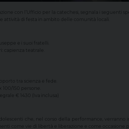
zione con l’Ufficio per la catechesi, segnala i seguenti sp
tre attività di festa in ambito delle comunità locali.
seppe e i suoi fratelli.
ri: capienza teatrale.
pporto tra scienza e fede.
max 100/150 persone.
tegrale € 1430 (Iva inclusa)
eadolescenti che, nel corso della performance, verranno
i come vie di libertà e liberazione e come occasione per r