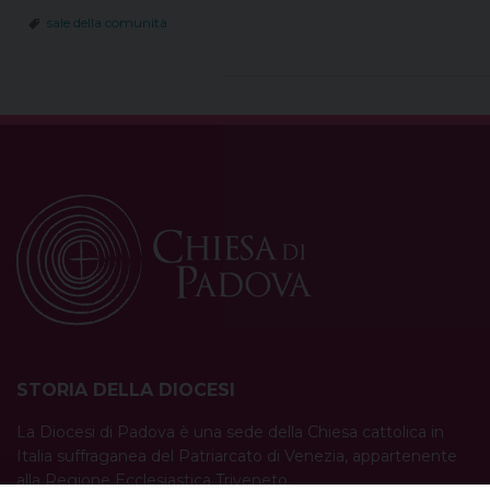
sale della comunità
STORIA DELLA DIOCESI
La Diocesi di Padova è una sede della Chiesa cattolica in
Italia suffraganea del Patriarcato di Venezia, appartenente
alla Regione Ecclesiastica Triveneto.