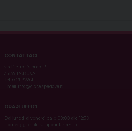
CONTATTACI
via Dietro Duomo, 15
35139 PADOVA
Tel. 049 8226111
Email:
info@diocesipadova.it
ORARI UFFICI
Dal lunedì al venerdì dalle 09:00 alle 12:30.
Pomeriggio solo su appuntamento.