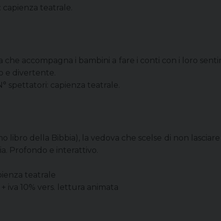
i: capienza teatrale.
olia che accompagna i bambini a fare i conti con i loro se
o e divertente.
. N° spettatori: capienza teatrale.
mo libro della Bibbia), la vedova che scelse di non lasciar
ia. Profondo e interattivo.
pienza teatrale
 + iva 10% vers. lettura animata