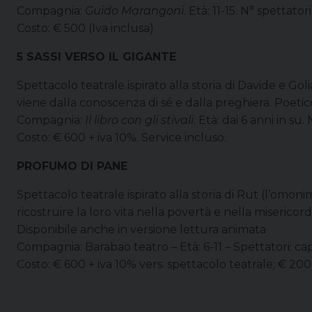
Compagnia:
Guido Marangoni
. Età: 11-15. N° spettator
Costo: € 500 (Iva inclusa)
5 SASSI VERSO IL GIGANTE
Spettacolo teatrale ispirato alla storia di Davide e G
viene dalla conoscenza di sé e dalla preghiera. Poetic
Compagnia:
Il libro con gli stivali
. Età: dai 6 anni in su
Costo: € 600 + iva 10%. Service incluso.
PROFUMO DI PANE
Spettacolo teatrale ispirato alla storia di Rut (l’omoni
ricostruire la loro vita nella povertà e nella misericord
Disponibile anche in versione lettura animata
Compagnia: Barabao teatro – Età: 6-11 – Spettatori: ca
Costo: € 600 + iva 10% vers. spettacolo teatrale; € 200