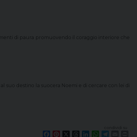
ntimenti di paura promuovendo il coraggio interiore che
e al suo destino la suocera Noemi e di cercare con lei di
condividi su
F
P
X
T
L
W
T
E
P