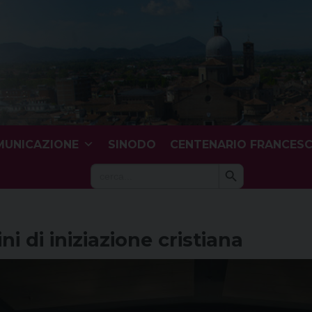
UNICAZIONE
SINODO
CENTENARIO FRANCES
Search Button
Search
for:
ni di iniziazione cristiana