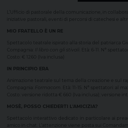
L’Ufficio di pastorale della comunicazione, in collabora
iniziative pastorali, eventi di percorsi di catechesi e al
MIO FRATELLO È UN RE
Spettacolo teatrale ispirato alla storia del patriarca Giu
Compagnia:
Il libro con gli stivali
. Età: 6-11. N° spettato
Costo: € 1260 (Iva inclusa)
IN PRINCIPIO ERA
Animazione teatrale sul tema della creazione e sul ra
Compagnia:
Formacom
. Età: 11-15. N° spettatori: al 
Costo: versione ridotta € 660 (Iva inclusa); versione in
MOSÈ, POSSO CHIEDERTI L’AMICIZIA?
Spettacolo interattivo dedicato in particolare ai pr
amico in chat. L’attenzione viene posta sui Comandament