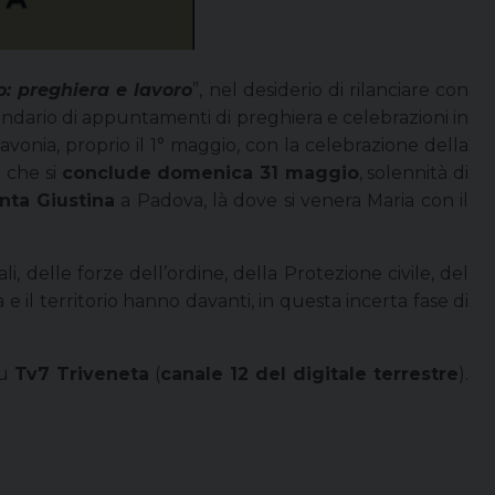
: preghiera e lavoro
”, nel desiderio di rilanciare con
lendario di appuntamenti di preghiera e celebrazioni in
vonia, proprio il 1° maggio, con la celebrazione della
e che si
conclude domenica 31 maggio
, solennità di
anta Giustina
a Padova, là dove si venera Maria con il
, delle forze dell’ordine, della Protezione civile, del
 e il territorio hanno davanti, in questa incerta fase di
su
Tv7 Triveneta
(
canale 12 del digitale terrestre
).