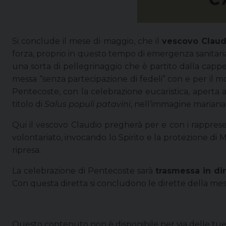
Si conclude il mese di maggio, che il
vescovo Claud
forza, proprio in questo tempo di emergenza sanitaria,
una sorta di pellegrinaggio che è partito dalla cappe
messa “senza partecipazione di fedeli” con e per il mo
Pentecoste, con la celebrazione eucaristica, aperta a
titolo di
Salus populi patavini
, nell’immagine mariana 
Qui il vescovo Claudio pregherà per e con i rappresent
volontariato, invocando lo Spirito e la protezione di Ma
ripresa.
La celebrazione di Pentecoste sarà
trasmessa in dir
Con questa diretta si concludono le dirette della me
Questo contenuto non è disponibile per via delle tu