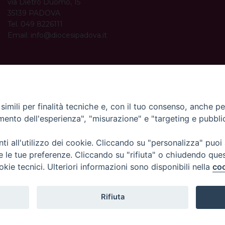
via Dietro Duomo, 15
35139 PADOVA
Tel. 049 8226111
Email:
info@diocesipadova.it
ORARI UFFICI
Dal lunedì al venerdì dalle 09:00 alle 12:30.
Pomeriggio solo su appuntamento.
imili per finalità tecniche e, con il tuo consenso, anche per 
amento dell'esperienza", "misurazione" e "targeting e pubbli
i all'utilizzo dei cookie. Cliccando su "personalizza" puoi
re le tue preferenze. Cliccando su "rifiuta" o chiudendo que
okie tecnici. Ulteriori informazioni sono disponibili nella
coo
Rifiuta