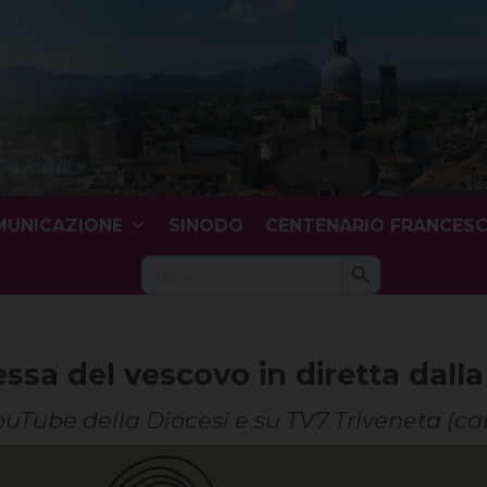
UNICAZIONE
SINODO
CENTENARIO FRANCES
Search Button
Search
for:
ssa del vescovo in diretta dalla
uTube della Diocesi e su TV7 Triveneta (ca