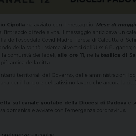
io Cipolla
ha avviato con il messaggio “
Mese di maggio
 l’intreccio di fede e vita. Il messaggio anticipava un ca
lla dell’ospedale Covid Madre Teresa di Calcutta di Schia
ndo della sanità, insieme ai vertici dell’Ulss 6 Euganea; 
lla comunità dei fedeli,
alle ore 11
, nella
basilica di S
più antica della città.
anti territoriali del Governo, delle amministrazioni locali
ria per il lungo e delicatissimo lavoro che ancora la città
etta sul
canale youtube della Diocesi di Padova
e 
ssa domenicale avviate con l’emergenza coronavirus.
e
preferenze
sui cookie