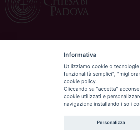
STORIA DELLA DIOCESI
La Diocesi di Padova è una sede della Chiesa cattolica in
Informativa
Italia suffraganea del Patriarcato di Venezia, appartenente
Utilizziamo cookie o tecnologie s
alla Regione Ecclesiastica Triveneto.
funzionalità semplici", "miglior
È costituita da 454 parrocchie situate nelle province di
cookie policy.
Padova, Vicenza, Venezia, Treviso, Belluno.
È retta dal vescovo Claudio Cipolla.
Cliccando su "accetta" acconsent
cookie utilizzati e personalizza
navigazione installando i soli co
Personalizza