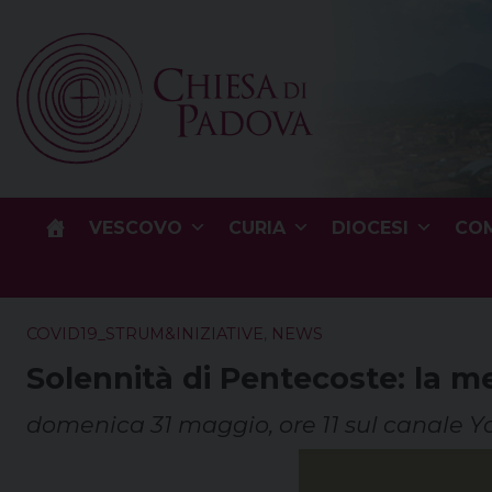
Skip
to
content
VESCOVO
CURIA
DIOCESI
COM
COVID19_STRUM&INIZIATIVE
,
NEWS
Solennità di Pentecoste: la me
domenica 31 maggio, ore 11 sul canale Yo