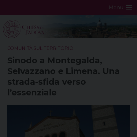
Skip
Menu
to
content
COMUNITÀ SUL TERRITORIO
Sinodo a Montegalda,
Selvazzano e Limena. Una
strada-sfida verso
l’essenziale