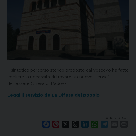
Il sintetico percorso storico proposto dal vescovo ha fatto
cogliere la necessità di trovare un nuovo “senso”
dell’essere Chiesa di Padova.
Leggi il servizio de La Difesa del popolo
condividi su
F
P
X
T
L
W
T
E
P
a
i
h
i
h
e
m
r