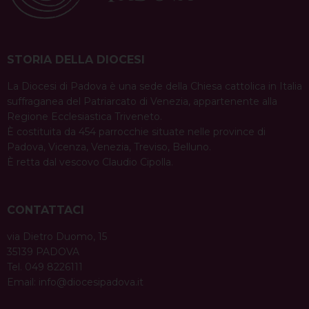
STORIA DELLA DIOCESI
La Diocesi di Padova è una sede della Chiesa cattolica in Italia
suffraganea del Patriarcato di Venezia, appartenente alla
Regione Ecclesiastica Triveneto.
È costituita da 454 parrocchie situate nelle province di
Padova, Vicenza, Venezia, Treviso, Belluno.
È retta dal vescovo Claudio Cipolla.
CONTATTACI
via Dietro Duomo, 15
35139 PADOVA
Tel. 049 8226111
Email:
info@diocesipadova.it