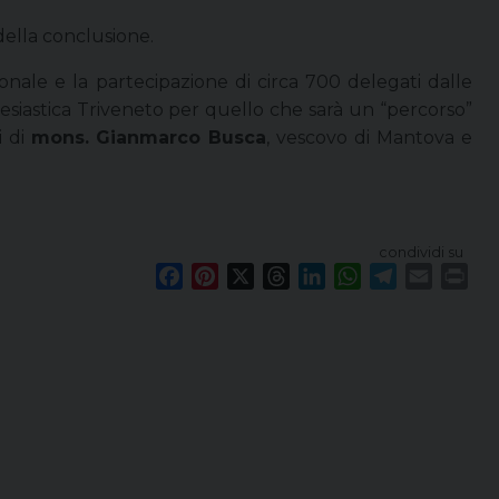
 della conclusione.
onale e la partecipazione di circa 700 delegati dalle
lesiastica Triveneto per quello che sarà un “percorso”
i di
mons. Gianmarco Busca
, vescovo di Mantova e
condividi su
F
P
X
T
L
W
T
E
P
a
i
h
i
h
e
m
r
c
n
r
n
a
l
a
i
e
t
e
k
t
e
i
n
b
e
a
e
s
g
l
t
o
r
d
d
A
r
o
e
s
I
p
a
k
s
n
p
m
t