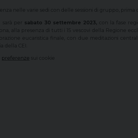
senza nelle varie sedi con delle sessioni di gruppo, prima
 sarà per
sabato 30 settembre 2023,
con la fase regi
ona, alla presenza di tutti i 15 vescovi della Regione ecc
ebrazione eucaristica finale, con due meditazioni central
a della CEI.
e
preferenze
sui cookie