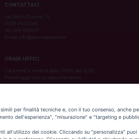
CONTATTACI
via Dietro Duomo, 15
35139 PADOVA
Tel. 049 8226111
Email:
info@diocesipadova.it
ORARI UFFICI
Dal lunedì al venerdì dalle 09:00 alle 12:30.
Pomeriggio solo su appuntamento.
imili per finalità tecniche e, con il tuo consenso, anche per 
amento dell'esperienza", "misurazione" e "targeting e pubbli
i all'utilizzo dei cookie. Cliccando su "personalizza" puoi