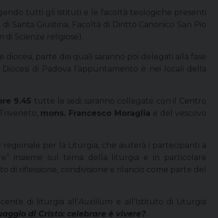
endo tutti gli istituti e le facoltà teologiche presenti
e di Santa Giustina, Facoltà di Diritto Canonico San Pio
ri di Scienze religiose).
le diocesi, parte dei quali saranno poi delegati alla fase
la Diocesi di Padova l’appuntamento è nei locali della
ore 9.45
tutte le sedi saranno collegate con il Centro
 Triveneto,
mons. Francesco Moraglia
e del vescovo
regionale per la Liturgia, che aiuterà i partecipanti a
” insieme sul tema della liturgia e in particolare
o di riflessione, condivisione e rilancio come parte del
ocente di liturgia all’
Auxilium
e all’Istituto di Liturgia
guaggio di Cristo: celebrare è vivere?
.