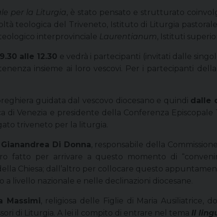
 per la Liturgia
, è stato pensato e strutturato coinvolg
ltà teologica del Triveneto, Istituto di Liturgia pastoral
 teologico interprovinciale
Laurentianum
, Istituti superio
.30 alle 12.30
e vedrà i partecipanti (invitati dalle singo
artenenza insieme ai loro vescovi. Per i partecipanti del
preghiera guidata dal vescovo diocesano e quindi
dalle 
arca di Venezia e presidente della Conferenza Episcopale
gato triveneto per la liturgia.
 Gianandrea Di Donna
, responsabile della Commissione 
o fatto per arrivare a questo momento di “convenire
a della Chiesa; dall’altro per collocare questo appuntament
a livello nazionale e nelle declinazioni diocesane.
a Massimi
, religiosa delle Figlie di Maria Ausiliatrice, d
ri di Liturgia. A lei il compito di entrare nel tema
Il lin