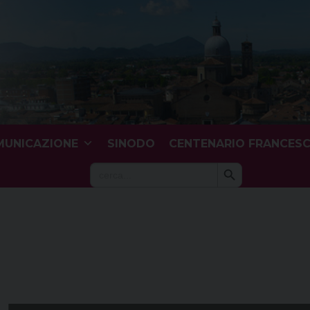
UNICAZIONE
SINODO
CENTENARIO FRANCES
Search Button
Search
for: