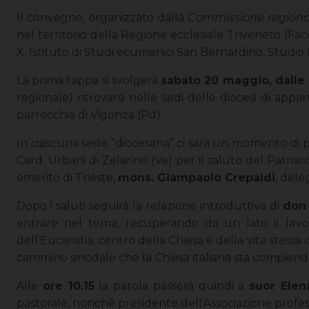
Il convegno, organizzato dalla
Commissione regionale
nel territorio della Regione ecclesiale Triveneto (Faco
X, Istituto di Studi ecumenici San Bernardino, Studio
La prima tappa si svolgerà
sabato 20 maggio, dalle 9
regionale) ritrovarsi nelle sedi delle diocesi di app
parrocchia di Vigonza (Pd).
In ciascuna sede “diocesana” ci sarà un momento di 
Card. Urbani di Zelarino (Ve) per il saluto del Patri
emerito di Trieste,
mons. Giampaolo Crepaldi
, dele
Dopo i saluti seguirà la relazione introduttiva di
don
entrare nel tema, recuperando da un lato il lavor
dell’Eucaristia, centro della Chiesa e della vita stess
cammino sinodale che la Chiesa italiana sta compiendo 
Alle
ore 10.15
la parola passerà quindi a
suor Elen
pastorale, nonché presidente dell’Associazione professo