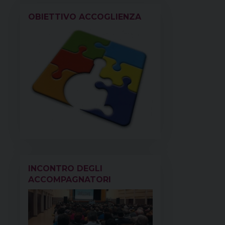
k
s
n
p
m
OBIETTIVO ACCOGLIENZA
t
INCONTRO DEGLI
ACCOMPAGNATORI