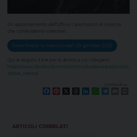
Un appuntamento dell’Ufficio Catechistico di Vicenza
che condividiamo volentieri.
Dove finisce la misericordia? 29 gennaio 2022
Qui di seguito il link per la diretta a cui collegarsi:
https://www.facebook.com/centroculturalesanpaolovicen
za/live_videos/
condividi su
F
P
X
T
L
W
T
E
P
a
i
h
i
h
e
m
r
c
n
r
n
a
l
a
i
e
t
e
k
t
e
i
n
b
e
a
e
s
g
l
t
o
r
d
d
A
r
VEDI ANCHE
o
e
s
I
p
a