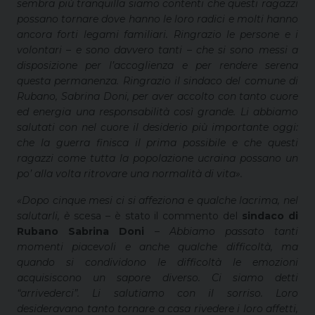
sembra più tranquilla siamo contenti che questi ragazzi
possano tornare dove hanno le loro radici e molti hanno
ancora forti legami familiari. Ringrazio le persone e i
volontari – e sono davvero tanti – che si sono messi a
disposizione per l’accoglienza e per rendere serena
questa permanenza. Ringrazio il sindaco del comune di
Rubano, Sabrina Doni, per aver accolto con tanto cuore
ed energia una responsabilità così grande. Li abbiamo
salutati con nel cuore il desiderio più importante oggi:
che la guerra finisca il prima possibile e che questi
ragazzi come tutta la popolazione ucraina possano un
po’ alla volta ritrovare una normalità di vita».
«Dopo cinque mesi ci si affeziona e qualche lacrima, nel
salutarli, è
scesa – è stato il commento del
sindaco di
Rubano
Sabrina Doni
–
Abbiamo passato tanti
momenti piacevoli e anche qualche difficoltà, ma
quando si condividono le difficoltà le emozioni
acquisiscono un sapore diverso. Ci siamo detti
“arrivederci”. Li salutiamo con il sorriso. Loro
desideravano tanto tornare a casa rivedere i loro affetti,