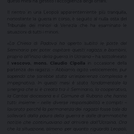
questi mesi ha gestito l’accoglienza degli orfani.
Il rientro in una Leopoli apparentemente più tranquilla,
nonostante la guerra in corso, è seguito al nulla osta del
Tribunale dei minori di Venezia che ha esaminato le
situazioni di tutti i minori.
«La Chiesa di Padova ha aperto subito le porte del
Seminario per poter ospitare questi ragazzi e bambini,
proprio all’inizio della guerra in Ucraina –
ha sottolineato
il
vescovo
,
mons. Claudio Cipolla
in occasione della
partenza dei ragazzi
– Abbiamo agito velocemente, pur
sapendo che sarebbe stata un’esperienza complessa e
impegnativa. In questi mesi è stata fondamentale la
sinergia che si è creata tra il Seminario, la cooperativa,
la Caritas diocesana e il Comune di Rubano che hanno
tutti insieme – nelle diverse responsabilità e compiti –
lavorato perché la permanenza dei ragazzi fosse tale da
sollevarli dalla paura della guerra e dalle drammatiche
notizie che continuavano ad arrivare dall’Ucraina. Ora
che la situazione, almeno per quanto riguarda Leopoli,