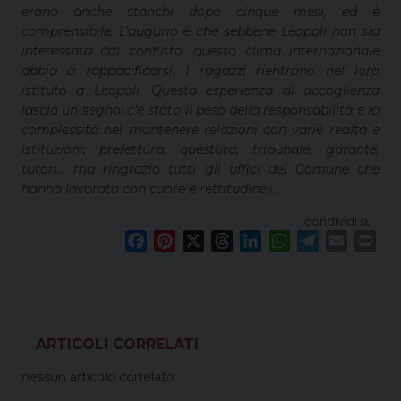
erano anche stanchi dopo cinque mesi, ed è
comprensibile. L’augurio è che sebbene Leopoli non sia
interessata dal conflitto, questo clima internazionale
abbia a rappacificarsi. I ragazzi rientrano nel loro
istituto a Leopoli. Questa esperienza di accoglienza
lascia un segno: c’è stato il peso della responsabilità e la
complessità nel mantenere relazioni con varie realtà e
istituzioni: prefettura, questura, tribunale, garante,
tutori… ma ringrazio tutti gli uffici del Comune che
hanno lavorato con cuore e rettitudine».
condividi su
F
P
X
T
L
W
T
E
P
a
i
h
i
h
e
m
r
c
n
r
n
a
l
a
i
e
t
e
k
t
e
i
n
b
e
a
e
s
g
l
t
o
r
d
d
A
r
VEDI ANCHE
o
e
s
I
p
a
nessun articolo correlato
k
s
n
p
m