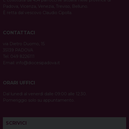
È costituita da 454 parrocchie situate nelle province di
Padova, Vicenza, Venezia, Treviso, Belluno.
È retta dal vescovo Claudio Cipolla.
CONTATTACI
via Dietro Duomo, 15
35139 PADOVA
Tel. 049 8226111
Email:
info@diocesipadova.it
ORARI UFFICI
Dal lunedì al venerdì dalle 09:00 alle 12:30.
Pomeriggio solo su appuntamento.
SCRIVICI