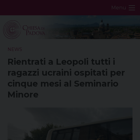
Skip
Menu
to
content
NEWS
Rientrati a Leopoli tutti i
ragazzi ucraini ospitati per
cinque mesi al Seminario
Minore