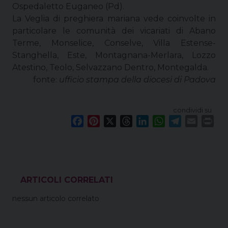
Ospedaletto Euganeo (Pd).
La Veglia di preghiera mariana vede coinvolte in
particolare le comunità dei vicariati di Abano
Terme, Monselice, Conselve, Villa Estense-
Stanghella, Este, Montagnana-Merlara, Lozzo
Atestino, Teolo, Selvazzano Dentro, Montegalda.
fonte:
ufficio stampa della diocesi di Padova
condividi su
F
P
X
T
L
W
T
E
P
a
i
h
i
h
e
m
r
c
n
r
n
a
l
a
i
e
t
e
k
t
e
i
n
b
e
a
e
s
g
l
t
o
r
d
d
A
r
VEDI ANCHE
o
e
s
I
p
a
nessun articolo correlato
k
s
n
p
m
t