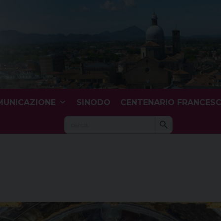
UNICAZIONE
SINODO
CENTENARIO FRANCES
Search Button
Search
for: