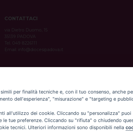
CONTATTACI
via Dietro Duomo, 15
35139 PADOVA
Tel. 049 8226111
Email:
info@diocesipadova.it
ORARI UFFICI
Dal lunedì al venerdì dalle 09:00 alle 12:30.
Pomeriggio solo su appuntamento.
imili per finalità tecniche e, con il tuo consenso, anche per 
amento dell'esperienza", "misurazione" e "targeting e pubbli
i all'utilizzo dei cookie. Cliccando su "personalizza" puoi
re le tue preferenze. Cliccando su "rifiuta" o chiudendo que
okie tecnici. Ulteriori informazioni sono disponibili nella
coo