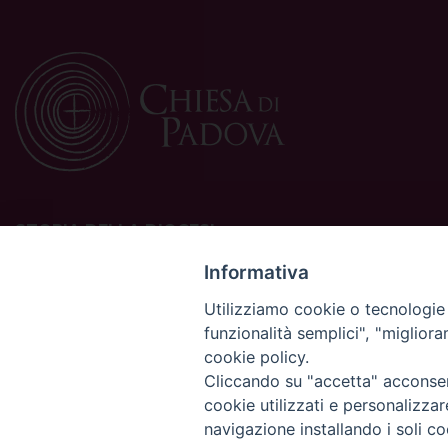
STORIA DELLA DIOCESI
La Diocesi di Padova è una sede della Chiesa cattolica in
Informativa
Italia suffraganea del Patriarcato di Venezia, appartenente
Utilizziamo cookie o tecnologie s
alla Regione Ecclesiastica Triveneto.
funzionalità semplici", "miglior
È costituita da 454 parrocchie situate nelle province di
cookie policy.
Padova, Vicenza, Venezia, Treviso, Belluno.
È retta dal vescovo Claudio Cipolla.
Cliccando su "accetta" acconsent
cookie utilizzati e personalizza
navigazione installando i soli co