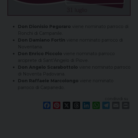
Don Dionisio Pegoraro
viene nominato parroco di
Ronchi di Campanile.
Don Damiano Fortin
viene nominato parroco di
Noventana.
Don Enrico Piccolo
viene nominato parroco
arciprete di Sant’Angelo di Piove.
Don Angelo Scarabottolo
viene nominato parroco
di Noventa Padovana.
Don Raffaele Marcolongo
viene nominato
parroco di Carpanedo.
condividi su
F
P
X
T
L
W
T
E
P
a
i
h
i
h
e
m
r
c
n
r
n
a
l
a
i
e
t
e
k
t
e
i
n
b
e
a
e
s
g
l
t