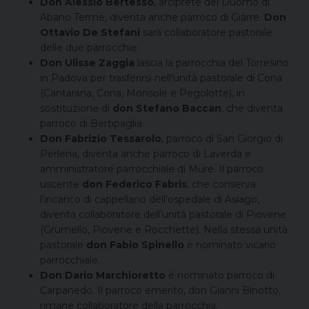
Don Alessio Bertesso
, arciprete del Duomo di
Abano Terme, diventa anche parroco di Giarre.
Don
Ottavio De Stefani
sarà collaboratore pastorale
delle due parrocchie.
Don Ulisse Zaggia
lascia la parrocchia del Torresino
in Padova per trasferirsi nell’unità pastorale di Cona
(Cantarana, Cona, Monsole e Pegolotte), in
sostituzione di
don Stefano Baccan
, che diventa
parroco di Bertipaglia.
Don Fabrizio Tessarolo
, parroco di San Giorgio di
Perlena, diventa anche parroco di Laverda e
amministratore parrocchiale di Mure. Il parroco
uscente
don Federico Fabris
, che conserva
l’incarico di cappellano dell’ospedale di Asiago,
diventa collaboratore dell’unità pastorale di Piovene
(Grumello, Piovene e Rocchette). Nella stessa unità
pastorale
don Fabio Spinello
è nominato vicario
parrocchiale.
Don Dario Marchioretto
è nominato parroco di
Carpanedo. Il parroco emerito, don Gianni Binotto,
rimane collaboratore della parrocchia.