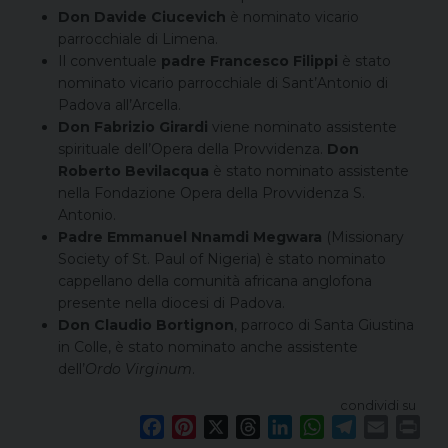
Don Davide Ciucevich
è nominato vicario
parrocchiale di Limena.
Il conventuale
padre Francesco Filippi
è stato
nominato vicario parrocchiale di Sant’Antonio di
Padova all’Arcella.
Don Fabrizio Girardi
viene nominato assistente
spirituale dell’Opera della Provvidenza.
Don
Roberto Bevilacqua
è stato nominato assistente
nella Fondazione Opera della Provvidenza S.
Antonio.
Padre Emmanuel Nnamdi Megwara
(Missionary
Society of St. Paul of Nigeria) è stato nominato
cappellano della comunità africana anglofona
presente nella diocesi di Padova.
Don Claudio Bortignon
, parroco di Santa Giustina
in Colle, è stato nominato anche assistente
dell’
Ordo Virginum
.
condividi su
F
P
X
T
L
W
T
E
P