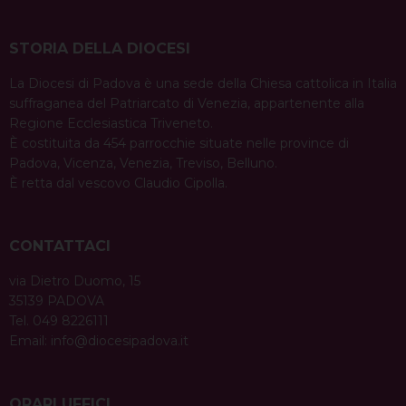
STORIA DELLA DIOCESI
La Diocesi di Padova è una sede della Chiesa cattolica in Italia
suffraganea del Patriarcato di Venezia, appartenente alla
Regione Ecclesiastica Triveneto.
È costituita da 454 parrocchie situate nelle province di
Padova, Vicenza, Venezia, Treviso, Belluno.
È retta dal vescovo Claudio Cipolla.
CONTATTACI
via Dietro Duomo, 15
35139 PADOVA
Tel. 049 8226111
Email:
info@diocesipadova.it
ORARI UFFICI