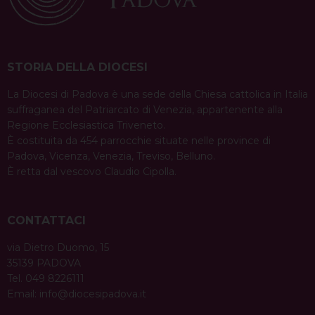
STORIA DELLA DIOCESI
La Diocesi di Padova è una sede della Chiesa cattolica in Italia
suffraganea del Patriarcato di Venezia, appartenente alla
Regione Ecclesiastica Triveneto.
È costituita da 454 parrocchie situate nelle province di
Padova, Vicenza, Venezia, Treviso, Belluno.
È retta dal vescovo Claudio Cipolla.
CONTATTACI
via Dietro Duomo, 15
35139 PADOVA
Tel. 049 8226111
Email:
info@diocesipadova.it