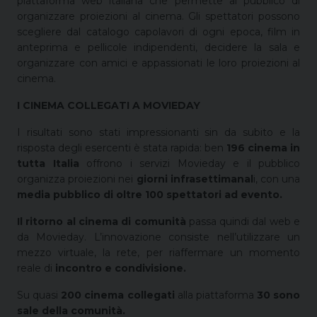
piattaforma web italiana che permette al pubblico di
organizzare proiezioni al cinema. Gli spettatori possono
scegliere dal catalogo capolavori di ogni epoca, film in
anteprima e pellicole indipendenti, decidere la sala e
organizzare con amici e appassionati le loro proiezioni al
cinema.
I CINEMA COLLEGATI A MOVIEDAY
I risultati sono stati impressionanti sin da subito e la
risposta degli esercenti è stata rapida: ben
196 cinema in
tutta Italia
offrono i servizi Movieday e il pubblico
organizza proiezioni nei
giorni infrasettimanal
i, con una
media pubblico di oltre 100 spettatori ad evento.
Il ritorno al cinema di comunità
passa quindi dal web e
da Movieday. L’innovazione consiste nell’utilizzare un
mezzo virtuale, la rete, per riaffermare un momento
reale di
incontro e condivisione.
Su quasi
200 cinema collegati
alla piattaforma
30 sono
sale della comunità.