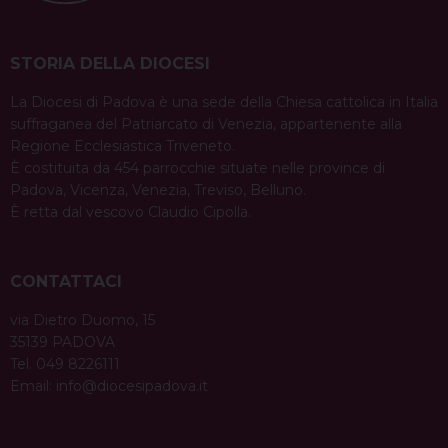
STORIA DELLA DIOCESI
La Diocesi di Padova è una sede della Chiesa cattolica in Italia
suffraganea del Patriarcato di Venezia, appartenente alla
Regione Ecclesiastica Triveneto.
È costituita da 454 parrocchie situate nelle province di
Padova, Vicenza, Venezia, Treviso, Belluno.
È retta dal vescovo Claudio Cipolla.
CONTATTACI
via Dietro Duomo, 15
35139 PADOVA
Tel. 049 8226111
Email:
info@diocesipadova.it