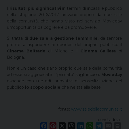
I
risultati più significativi
in termini di incassi e pubblico
nella stagione 2016/2017 arrivano proprio da due sale
della comunità, che hanno visto nel servizio Movieday
un’opportunità da cogliere e da promuovere.
Si tratta di
due sale a gestione femminile
, da sempre
pronte a rispondere ai desideri del proprio pubblico: il
Cinema Beltrade
di Milano e il
Cinema Galliera
di
Bologna.
Non è un caso che siano proprio due sale della comunità
ad essersi aggiudicate il ‘primato’ sugli incassi:
Movieday
espande con metodi innovativi di sensibilizzazione del
pubblico
lo scopo sociale
che ne sta alla base.
fonte:
www.saledellacomunita.it
condividi su
F
P
X
T
L
W
T
E
P