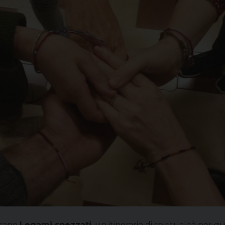
esano
Legami spezzati
, un itinerario di spiritualità p