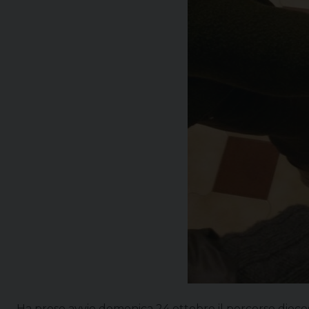
Ha preso avvio domenica 24 ottobre il percorso dioc