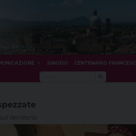
UNICAZIONE
SINODO
CENTENARIO FRANCES
Search Button
Search
for:
spezzate
ul territorio