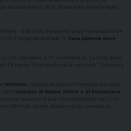
 diocesana dell’ufficio di pastorale della famiglia.
familiare – è di tradurre quanto papa Francesco scrive
con il fango della strada “e “
casa paterna dove
 Ecco il calendario: il 27 novembre su “La forza della
a”; il 5 marzo “Il mio posto nella comunità”. Domenica
ul
territorio
. L’èquipe di pastorale familiare sta infatti
 con il
vicariato di Abano Terme e di Selvazzano
ttenzione ha avuto la sua concretizzazione nel 2005
ono. Offrendo ciò che abbiamo di più prezioso le