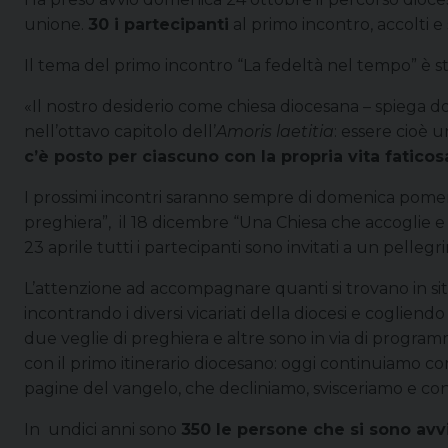
unione.
30 i partecipanti
al primo incontro, accolti e
Il tema del primo incontro “La fedeltà nel tempo” è st
«Il nostro desiderio come chiesa diocesana – spiega do
nell’ottavo capitolo dell’
Amoris laetitia
: essere cioè 
c’è posto per ciascuno con la propria vita faticos
I prossimi incontri saranno sempre di domenica pomerig
preghiera”, il 18 dicembre “Una Chiesa che accoglie e
23 aprile tutti i partecipanti sono invitati a un pelleg
L’attenzione ad accompagnare quanti si trovano in sit
incontrando i diversi vicariati della diocesi e coglie
due veglie di preghiera e altre sono in via di progr
con il primo itinerario diocesano: oggi continuiamo c
pagine del vangelo, che decliniamo, svisceriamo e con
In undici anni sono
350 le persone che si sono avv