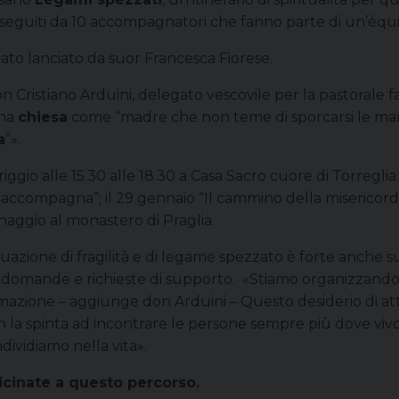
 seguiti da 10 accompagnatori che fanno parte di un’équipe
ato lanciato da suor Francesca Fiorese.
n Cristiano Arduini, delegato vescovile per la pastorale 
una
chiesa
come “madre che non teme di sporcarsi le mani 
a
”».
gio alle 15.30 alle 18.30 a Casa Sacro cuore di Torreglia.
 accompagna”; il 29 gennaio “Il cammino della misericordi
rinaggio al monastero di Praglia.
uazione di fragilità e di legame spezzato è forte anche s
ndo domande e richieste di supporto. «Stiamo organizzando
ammazione – aggiunge don Arduini – Questo desiderio di a
on la spinta ad incontrare le persone sempre più dove viv
dividiamo nella vita».
icinate a questo percorso.