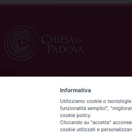
STORIA DELLA DIOCESI
La Diocesi di Padova è una sede della Chiesa cattolica in
Informativa
Italia suffraganea del Patriarcato di Venezia, appartenente
Utilizziamo cookie o tecnologie s
alla Regione Ecclesiastica Triveneto.
funzionalità semplici", "miglior
È costituita da 454 parrocchie situate nelle province di
cookie policy.
Padova, Vicenza, Venezia, Treviso, Belluno.
È retta dal vescovo Claudio Cipolla.
Cliccando su "accetta" acconsent
cookie utilizzati e personalizza