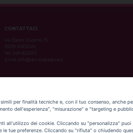
CONTATTACI
via Dietro Duomo, 15
35139 PADOVA
Tel. 049 8226111
Email:
info@diocesipadova.it
ORARI UFFICI
Dal lunedì al venerdì dalle 09:00 alle 12:30.
Pomeriggio solo su appuntamento.
imili per finalità tecniche e, con il tuo consenso, anche per 
amento dell'esperienza", "misurazione" e "targeting e pubbli
i all'utilizzo dei cookie. Cliccando su "personalizza" puoi
re le tue preferenze. Cliccando su "rifiuta" o chiudendo que