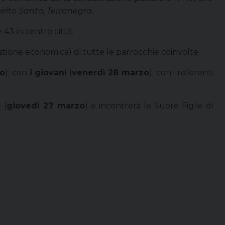
rito Santo, Terranegra.
 43 in centro città.
estione economica) di tutte le parrocchie coinvolte.
zo
); con
i giovani
(
venerdì 28 marzo
); con i referenti
 (
giovedì 27 marzo
) e incontrerà le Suore Figlie di