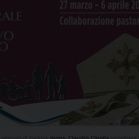
l vescovo di Padova,
mons. Claudio Cipolla
incontrerà 