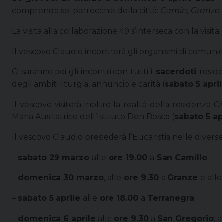
comprende sei parrocchie della città:
Camin, Granze d
La visita alla collaborazione 49 s’interseca con la visit
Il vescovo Claudio incontrerà gli organismi di comunio
Ci saranno poi gli incontri con tutti
i sacerdoti
reside
degli ambiti liturgia, annuncio e carità (
sabato 5 apri
Il vescovo visiterà inoltre la realtà della residenza
Maria Ausiliatrice dell’Istituto Don Bosco (
sabato 5 ap
Il vescovo Claudio presiederà l’Eucaristia nelle divers
–
sabato 29 marzo
alle
ore 19.00
a
San Camillo
–
domenica 30 marzo
, alle
ore 9.30
a
Granze
e alle
–
sabato 5 aprile
alle
ore 18.00
a
Terranegra
–
domenica 6 aprile
alle
ore 9.30
a
San Gregorio
; 