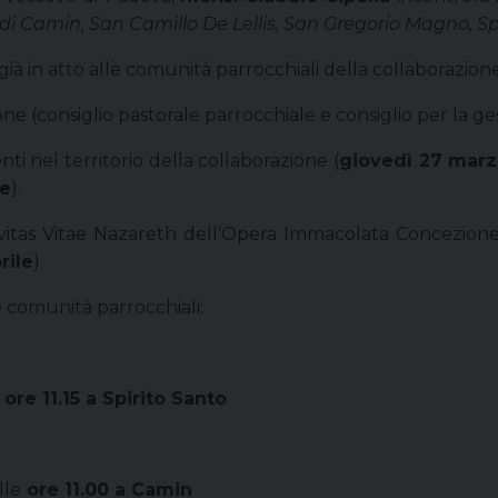
i Camin, San Camillo De Lellis, San Gregorio Magno, Spi
a già in atto alle comunità parrocchiali della collaborazione
ne (consiglio pastorale parrocchiale e consiglio per la g
nti nel territorio della collaborazione (
giovedì 27 mar
le
).
 Civitas Vitae Nazareth dell’Opera Immacolata Concezione
rile
).
e comunità parrocchiali:
ore 11.15 a Spirito Santo
alle
ore 11.00 a Camin