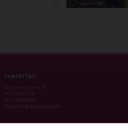
CONTATTACI
via Dietro Duomo, 15
35139 PADOVA
Tel. 049 8226111
Email:
info@diocesipadova.it
ORARI UFFICI