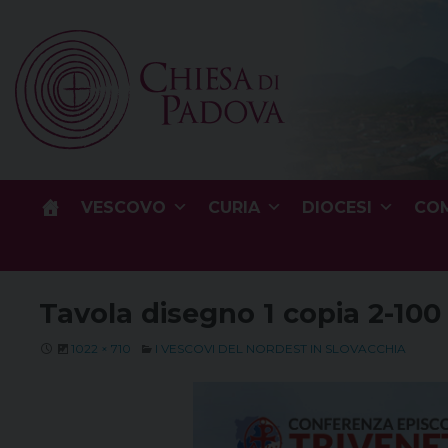
Skip
to
content
VESCOVO
CURIA
DIOCESI
COM
Tavola disegno 1 copia 2-100
1022 × 710
I VESCOVI DEL NORDEST IN SLOVACCHIA