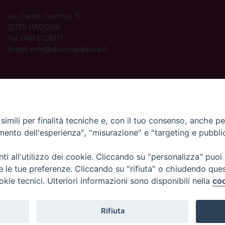
via Dietro Duomo, 15
35139 PADOVA
Tel. 049 8226111
Email:
info@diocesipadova.it
ORARI UFFICI
Dal lunedì al venerdì dalle 09:00 alle 12:30.
Pomeriggio solo su appuntamento.
imili per finalità tecniche e, con il tuo consenso, anche per 
amento dell'esperienza", "misurazione" e "targeting e pubbli
i all'utilizzo dei cookie. Cliccando su "personalizza" puoi
re le tue preferenze. Cliccando su "rifiuta" o chiudendo que
okie tecnici. Ulteriori informazioni sono disponibili nella
coo
Rifiuta