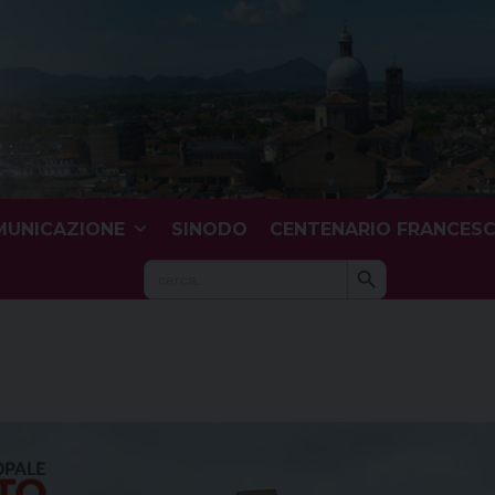
UNICAZIONE
SINODO
CENTENARIO FRANCES
Search Button
Search
for: