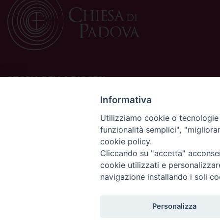
STORIA DELLA DIOCESI
La Diocesi di Padova è una sede della Chiesa cattolica in
Informativa
Italia suffraganea del Patriarcato di Venezia, appartenente
Utilizziamo cookie o tecnologie s
alla Regione Ecclesiastica Triveneto.
funzionalità semplici", "miglior
È costituita da 454 parrocchie situate nelle province di
cookie policy.
Padova, Vicenza, Venezia, Treviso, Belluno.
È retta dal vescovo Claudio Cipolla.
Cliccando su "accetta" acconsent
cookie utilizzati e personalizza
navigazione installando i soli co
Personalizza