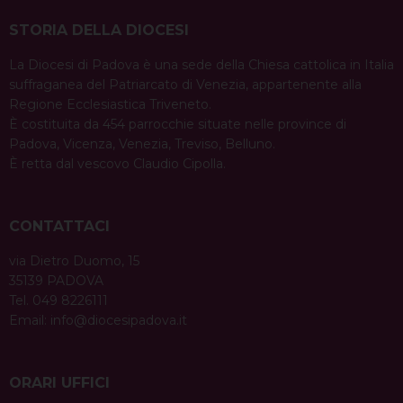
STORIA DELLA DIOCESI
La Diocesi di Padova è una sede della Chiesa cattolica in Italia
suffraganea del Patriarcato di Venezia, appartenente alla
Regione Ecclesiastica Triveneto.
È costituita da 454 parrocchie situate nelle province di
Padova, Vicenza, Venezia, Treviso, Belluno.
È retta dal vescovo Claudio Cipolla.
CONTATTACI
via Dietro Duomo, 15
35139 PADOVA
Tel. 049 8226111
Email:
info@diocesipadova.it
ORARI UFFICI