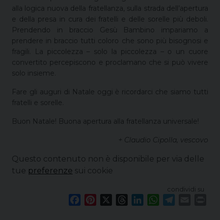
alla logica nuova della fratellanza, sulla strada dell’apertura
e della presa in cura dei fratelli e delle sorelle più deboli.
Prendendo in braccio Gesù Bambino impariamo a
prendere in braccio tutti coloro che sono più bisognosi e
fragili. La piccolezza – solo la piccolezza – o un cuore
convertito percepiscono e proclamano che si può vivere
solo insieme.
Fare gli auguri di Natale oggi è ricordarci che siamo tutti
fratelli e sorelle.
Buon Natale! Buona apertura alla fratellanza universale!
+ Claudio Cipolla, vescovo
Questo contenuto non è disponibile per via delle
tue
preferenze
sui cookie
condividi su
F
P
X
T
L
W
T
E
P
a
i
h
i
h
e
m
r