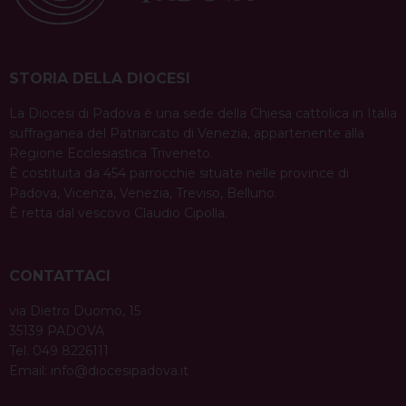
STORIA DELLA DIOCESI
La Diocesi di Padova è una sede della Chiesa cattolica in Italia
suffraganea del Patriarcato di Venezia, appartenente alla
Regione Ecclesiastica Triveneto.
È costituita da 454 parrocchie situate nelle province di
Padova, Vicenza, Venezia, Treviso, Belluno.
È retta dal vescovo Claudio Cipolla.
CONTATTACI
via Dietro Duomo, 15
35139 PADOVA
Tel. 049 8226111
Email:
info@diocesipadova.it