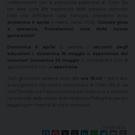
collaborazione con la parrocchia padovana di Cristo Re
per dare voce alle esperienze delle persone coinvolte
nella vita dell’Opera Casa Famiglia, prendono avvio
domenica 6 aprile
e hanno come titolo “
Giovani gioia
e speranza. Prendiamoci cura delle nuove
generazioni
”.
Domenica 6 aprile
ci saranno i
racconti degli
educatori
e
domenica 18 maggio
le
esperienze dei
volontari
.
Domenica 25 maggio
si concluderà il ciclo di
appuntamenti con un’
apericena
.
Tutti gli incontri avranno inizio alle
ore 18.00
. I primi due
si svolgeranno nel centro comunitario di Cristo Re in via
sant’Osvaldo 4 a Padova mentre per l’ultimo ci si ritroverà
nel piazzale della chiesa della Madonna Pellegrina, per poi
raggiungere insieme la vicina comunità.
condividi su
F
P
X
T
L
W
T
E
P