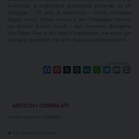
anniversari di ordinazione presbiterale partendo da chi
festeggia i 70 anni di sacerdozio – mons. Giuseppe
Rigoni, mons. Danilo Serena e don Pierangelo Valente,
per arrivare ai preti novelli – don Tommaso Bolognesi,
don Filippo Friso e don Marco Scagnellato, ma anche per
ricordare i presbiteri che sono mancati nell’ultimo anno.
condividi su
F
P
X
T
L
W
T
E
P
a
i
h
i
h
e
m
r
c
n
r
n
a
l
a
i
e
t
e
k
t
e
i
n
b
e
a
e
s
g
l
t
o
r
d
d
A
r
VEDI ANCHE
o
e
s
I
p
a
nessun articolo correlato
k
s
n
p
m
t
San Gregorio Barbarigo