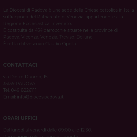
La Diocesi di Padova è una sede della Chiesa cattolica in Italia
suffraganea del Patriarcato di Venezia, appartenente alla
Regione Ecclesiastica Triveneto.
È costituita da 454 parrocchie situate nelle province di
Padova, Vicenza, Venezia, Treviso, Belluno.
È retta dal vescovo Claudio Cipolla.
CONTATTACI
via Dietro Duomo, 15
35139 PADOVA
Tel. 049 8226111
Email:
info@diocesipadova.it
ORARI UFFICI
Dal lunedì al venerdì dalle 09:00 alle 12:30.
Pomeriggio solo su appuntamento.