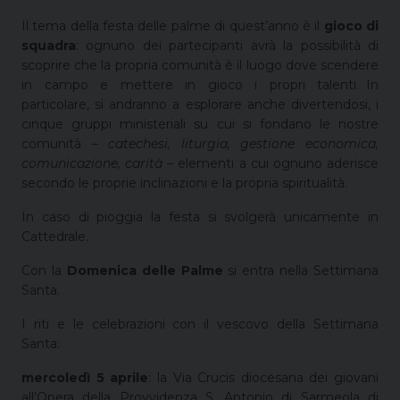
Il tema della festa delle palme di quest’anno è il
gioco di
squadra
: ognuno dei partecipanti avrà la possibilità di
scoprire che la propria comunità è il luogo dove scendere
in campo e mettere in gioco i propri talenti. In
particolare, si andranno a esplorare anche divertendosi, i
cinque gruppi ministeriali su cui si fondano le nostre
comunità –
catechesi, liturgia, gestione economica,
comunicazione, carità
– elementi a cui ognuno aderisce
secondo le proprie inclinazioni e la propria spiritualità.
In caso di pioggia la festa si svolgerà unicamente in
Cattedrale.
Con la
Domenica delle Palme
si entra nella Settimana
Santa.
I riti e le celebrazioni con il vescovo della Settimana
Santa:
mercoledì 5 aprile
: la Via Crucis diocesana dei giovani
all’Opera della Provvidenza S. Antonio di Sarmeola di