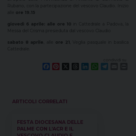
Rubano, con la partecipazione del vescovo Claudio. Inizio
alle
ore 19.15
giovedì 6 aprile: alle ore 10
in Cattedrale a Padova, la
Messa del Crisma presieduta dal vescovo Claudio
sabato 8 aprile
, alle
ore 21
, Veglia pasquale in basilica
Cattedrale.
condividi su
F
P
X
T
L
W
T
E
P
a
i
h
i
h
e
m
r
c
n
r
n
a
l
a
i
e
t
e
k
t
e
i
n
b
e
a
e
s
g
l
t
o
r
d
d
A
r
VEDI ANCHE
o
e
s
I
p
a
k
s
n
p
m
FESTA DIOCESANA DELLE
t
PALME CON L’ACR E IL
VESCOVO CLAUDIO E