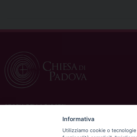
STORIA DELLA DIOCESI
La Diocesi di Padova è una sede della Chiesa cattolica in
Informativa
Italia suffraganea del Patriarcato di Venezia, appartenente
Utilizziamo cookie o tecnologie s
alla Regione Ecclesiastica Triveneto.