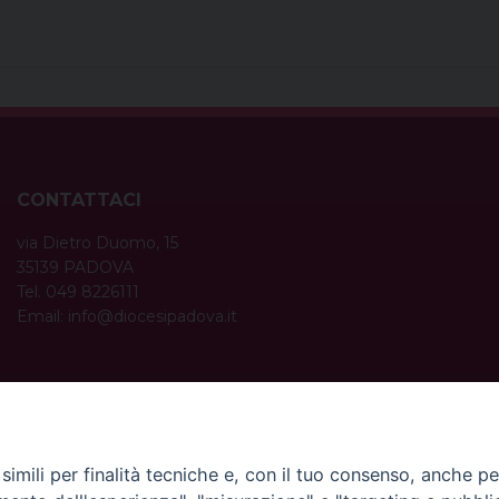
CONTATTACI
via Dietro Duomo, 15
35139 PADOVA
Tel. 049 8226111
Email:
info@diocesipadova.it
ORARI UFFICI
Dal lunedì al venerdì dalle 09:00 alle 12:30.
Pomeriggio solo su appuntamento.
imili per finalità tecniche e, con il tuo consenso, anche per 