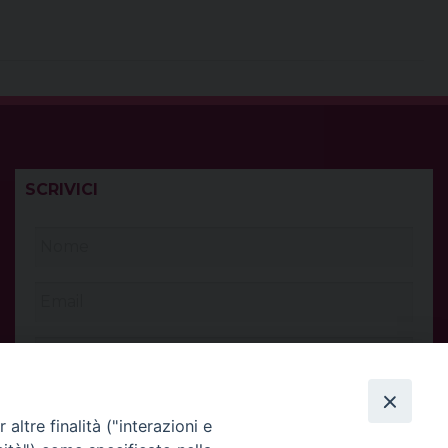
t
SCRIVICI
altre finalità ("interazioni e