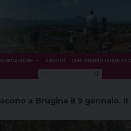
UNICAZIONE
SINODO
CENTENARIO FRANCES
Search Button
Search
for:
acono a Brugine il 9 gennaio. I