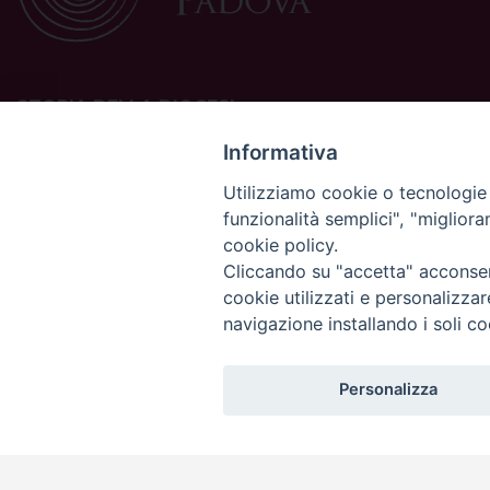
STORIA DELLA DIOCESI
La Diocesi di Padova è una sede della Chiesa cattolica in
Informativa
Italia suffraganea del Patriarcato di Venezia, appartenente
Utilizziamo cookie o tecnologie s
alla Regione Ecclesiastica Triveneto.
funzionalità semplici", "miglior
È costituita da 454 parrocchie situate nelle province di
cookie policy.
Padova, Vicenza, Venezia, Treviso, Belluno.
È retta dal vescovo Claudio Cipolla.
Cliccando su "accetta" acconsent
cookie utilizzati e personalizza
navigazione installando i soli co
Personalizza