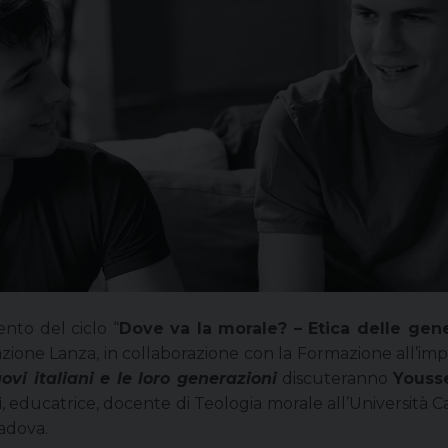
nto del ciclo “
Dove va la morale? – Etica delle gen
ione Lanza, in collaborazione con la Formazione all’impe
uovi italiani e le loro generazioni
discuteranno
Youss
i
, educatrice, docente di Teologia morale all’Università 
Padova.