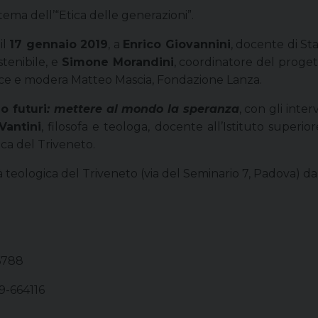
 tema dell’“Etica delle generazioni”.
il
17 gennaio 2019
, a
Enrico Giovannini
, docente di St
stenibile, e
Simone Morandini
, coordinatore del progett
duce e modera Matteo Mascia, Fondazione Lanza.
o futuri
: mettere al mondo la speranza
, con gli inter
Vantini
, filosofa e teologa, docente all’Istituto superi
ica del Triveneto.
tà teologica del Triveneto (via del Seminario 7, Padova) dal
6788
49-664116