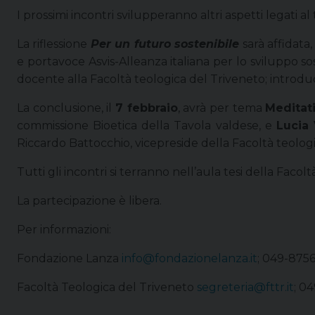
I prossimi incontri svilupperanno altri aspetti legati al
La riflessione
Per un futuro sostenibile
sarà affidata, 
e portavoce Asvis-Alleanza italiana per lo sviluppo so
docente alla Facoltà teologica del Triveneto; intro
La conclusione, il
7 febbraio
, avrà per tema
Meditati
commissione Bioetica della Tavola valdese, e
Lucia 
Riccardo Battocchio, vicepreside della Facoltà teolog
Tutti gli incontri si terranno nell’aula tesi della Facol
La partecipazione è libera.
Per informazioni:
Fondazione Lanza
info@fondazionelanza.it
; 049-875
Facoltà Teologica del Triveneto
segreteria@fttr.it
; 0