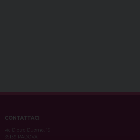
CONTATTACI
via Dietro Duomo, 15
35139 PADOVA