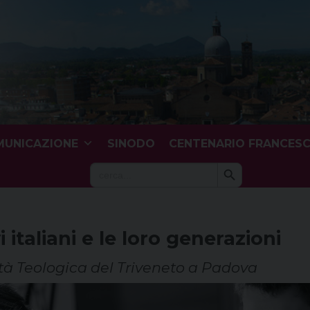
UNICAZIONE
SINODO
CENTENARIO FRANCES
Search Button
Search
for:
 italiani e le loro generazioni
ltà Teologica del Triveneto a Padova