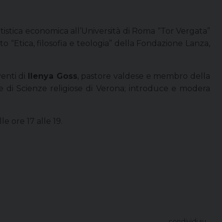
atistica economica all’Università di Roma “Tor Vergata”
o “Etica, filosofia e teologia” della Fondazione Lanza,
venti di
Ilenya Goss
, pastore valdese e membro della
ore di Scienze religiose di Verona; introduce e modera
le ore 17 alle 19.
condividi su