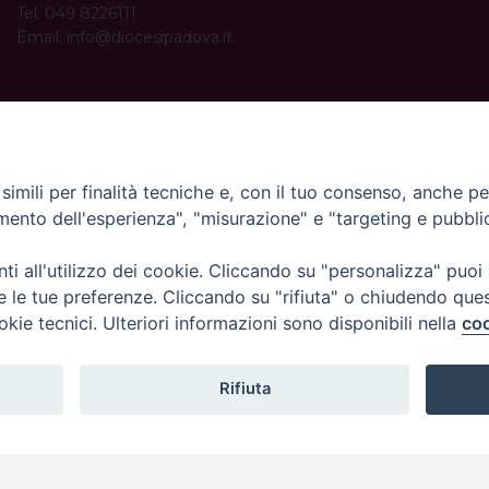
Tel. 049 8226111
Email:
info@diocesipadova.it
ORARI UFFICI
Dal lunedì al venerdì dalle 09:00 alle 12:30.
Pomeriggio solo su appuntamento.
imili per finalità tecniche e, con il tuo consenso, anche per 
amento dell'esperienza", "misurazione" e "targeting e pubbli
i all'utilizzo dei cookie. Cliccando su "personalizza" puoi
re le tue preferenze. Cliccando su "rifiuta" o chiudendo que
okie tecnici. Ulteriori informazioni sono disponibili nella
coo
Rifiuta