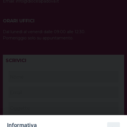
Email:
info@diocesipadova.it
ORARI UFFICI
Dal lunedì al venerdì dalle 09:00 alle 12:30.
Pomeriggio solo su appuntamento.
SCRIVICI
Informativa