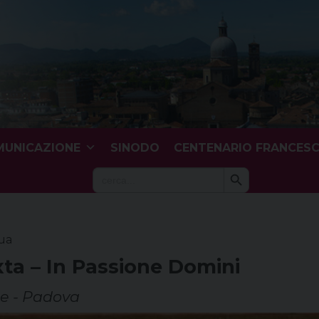
UNICAZIONE
SINODO
CENTENARIO FRANCES
Search Button
Search
for:
qua
xta – In Passione Domini
ale - Padova