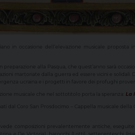
ciano in occasione dell’elevazione musicale proposta 
in preparazione alla Pasqua, che quest’anno sarà occas
ioni martoriate dalla guerra ed essere vicini e solidali. D
ergenza ucraina e i progetti in favore dei profughi prove
vazione musicale che nel sottotitolo porta la speranza:
La l
i dal Coro San Prosdocimo – Cappella musicale della Ca
evede composizioni prevalentemente antiche, eseguite “a
trina e De Victoria), barocchi (Lotti), settecenteschi (