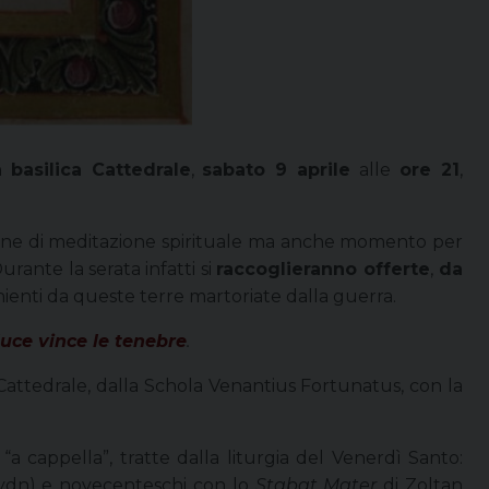
in
basilica Cattedrale
,
sabato 9 aprile
alle
ore 21
,
ione di meditazione spirituale ma anche momento per
urante la serata infatti si
raccoglieranno offerte
,
da
nienti da queste terre martoriate dalla guerra.
uce vince le tenebre
.
ttedrale, dalla Schola Venantius Fortunatus, con la
 cappella”, tratte dalla liturgia del Venerdì Santo:
Haydn) e novecenteschi con lo
Stabat Mater
di Zoltan