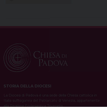
STORIA DELLA DIOCESI
La Diocesi di Padova è una sede della Chiesa cattolica in
Italia suffraganea del Patriarcato di Venezia, appartenente
alla Regione Ecclesiastica Triveneto.