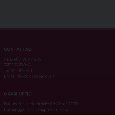
CONTATTACI
via Dietro Duomo, 15
35139 PADOVA
Tel. 049 8226111
Email:
info@diocesipadova.it
ORARI UFFICI
Dal lunedì al venerdì dalle 09:00 alle 12:30.
Pomeriggio solo su appuntamento.