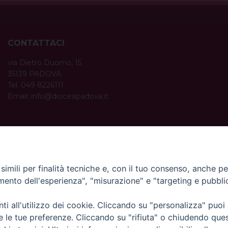
CONTATTACI
via Dietro Duomo, 15
35139 PADOVA
Tel. 049 8226111
Email:
info@diocesipadova.it
ORARI UFFICI
Dal lunedì al venerdì dalle 09:00 alle 12:30.
Pomeriggio solo su appuntamento.
imili per finalità tecniche e, con il tuo consenso, anche per 
amento dell'esperienza", "misurazione" e "targeting e pubbli
i all'utilizzo dei cookie. Cliccando su "personalizza" puoi
re le tue preferenze. Cliccando su "rifiuta" o chiudendo que