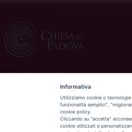
STORIA DELLA DIOCESI
La Diocesi di Padova è una sede della Chiesa cattolica in
Informativa
Italia suffraganea del Patriarcato di Venezia, appartenente
Utilizziamo cookie o tecnologie s
alla Regione Ecclesiastica Triveneto.
funzionalità semplici", "miglior
È costituita da 454 parrocchie situate nelle province di
cookie policy.
Padova, Vicenza, Venezia, Treviso, Belluno.
È retta dal vescovo Claudio Cipolla.
Cliccando su "accetta" acconsent
cookie utilizzati e personalizza