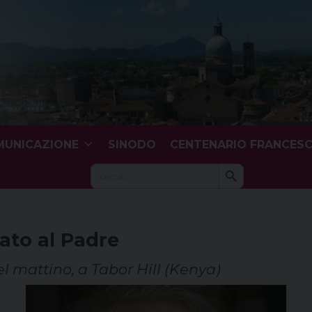
UNICAZIONE
SINODO
CENTENARIO FRANCES
Search Button
Search
for:
ato al Padre
l mattino, a Tabor Hill (Kenya)