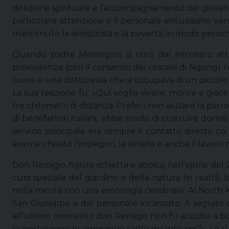
direzione spirituale e l’accompagnamento dei giovani
particolare attenzione e il personale entusiasmo verso
mantenuto la semplicità e la povertà, in modo person
Quando padre Marangoni si ritirò dal ministero at
provvidenza (con il consenso dei vescovi di Ngong) no
suore e una dottoressa che si occupava di un piccolo os
La sua reazione fu: «Qui voglio vivere, morire e giac
tre chilometri di distanza. Preferì non aiutare la par
di benefattori italiani, ebbe modo di costruire dormit
servizio principale era sempre il contatto diretto co
averne chiesto l’impegno, la serietà e anche il lavor
Don Remigio, figura schietta e atipica, nell’aprile d
cura speciale del giardino e della natura. In realtà, 
nella mente con una emorragia cerebrale. Al North K
San Giuseppe e dal personale incaricato. A seguito d
all’ultimo momento don Remigio non fu accolto a bordo
lo porteranno lo ameranno tanto quanto noi?». Lo si è 