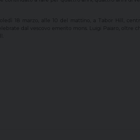
dì 18 marzo, alle 10 del mattino, a Tabor Hill, centro
brate dal vescovo emerito mons. Luigi Paiaro, oltre che
l.