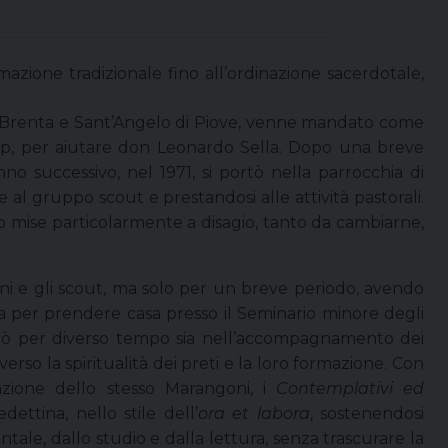
ione tradizionale fino all’ordinazione sacerdotale,
i Brenta e Sant’Angelo di Piove, venne mandato come
gop, per aiutare don Leonardo Sella. Dopo una breve
nno successivo, nel 1971, si portò nella parrocchia di
al gruppo scout e prestandosi alle attività pastorali.
o mise particolarmente a disagio, tanto da cambiarne,
ni e gli scout, ma solo per un breve periodo, avendo
a per prendere casa presso il Seminario minore degli
rò per diverso tempo sia nell’accompagnamento dei
verso la spiritualità dei preti e la loro formazione. Con
azione dello stesso Marangoni, i
Contemplativi ed
dettina, nello stile dell’
ora et labora
, sostenendosi
tale, dallo studio e dalla lettura, senza trascurare la