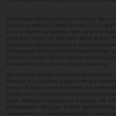
Don Remigio aveva compiuto qualche giorno fa 86 an
Don Remigio nacque a Caltrano il 6 marzo 1934 e da
ricevuta dal vescovo Girolamo Bortignon il 10 luglio 1
Dopo un’esperienza pastorale nelle parrocchie di B
prete
fidei donum
nel 1969 nella diocesi di Nyeri 
introduzione alla lingua locale e all’ambiente social
Manunga per affiancarsi a don Giuseppe Cavinato, offr
Va anche ricordato che una sciagura, accaduta sul la
probabilmente, il successivo impegno missionario.
Nel dicembre 1976 don Remigio tornò a Njabini con d
maturato una vocazione di tipo eremitico e contempl
Apostoli di Gesù,
un istituto fondato dal comboni
giovani, sia con l’attività di finanziamento costituita 
padre Marangoni collaborò sia a Ngong che Ronga
evangelizzatori del Cuore di Gesù
. Senza ricoprire 
materialmente con la produzione di fiori e piante. La 