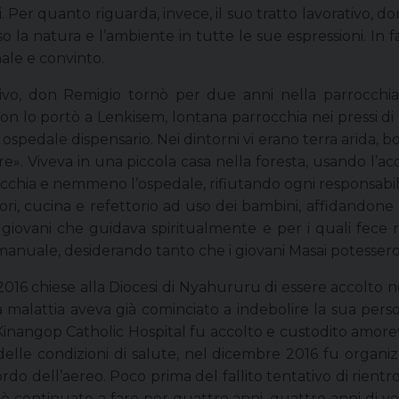
. Per quanto riguarda, invece, il suo tratto lavorativo,
 la natura e l’ambiente in tutte le sue espressioni. In f
ale e convinto.
tivo, don Remigio tornò per due anni nella parrocchia
n lo portò a Lenkisem, lontana parrocchia nei pressi di 
pedale dispensario. Nei dintorni vi erano terra arida, bos
ere». Viveva in una piccola casa nella foresta, usando l’a
rocchia e nemmeno l’ospedale, rifiutando ogni responsabili
ori, cucina e refettorio ad uso dei bambini, affidandone 
i giovani che guidava spiritualmente e per i quali fece r
o manuale, desiderando tanto che i giovani Masai potesser
el 2016 chiese alla Diocesi di Nyahururu di essere accolto
la malattia aveva già cominciato a indebolire la sua pers
inangop Catholic Hospital fu accolto e custodito amorev
elle condizioni di salute, nel dicembre 2016 fu organizz
 dell’aereo. Poco prima del fallito tentativo di rientro
continuato a fare per quattro anni, quattro anni di vera 