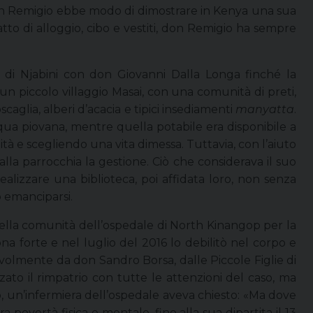
 don Remigio ebbe modo di dimostrare in Kenya una sua
atto di alloggio, cibo e vestiti, don Remigio ha sempre
 di Njabini con don Giovanni Dalla Longa finché la
un piccolo villaggio Masai, con una comunità di preti,
caglia, alberi d’acacia e tipici insediamenti
manyatta
.
cqua piovana, mentre quella potabile era disponibile a
tà e scegliendo una vita dimessa. Tuttavia, con l’aiuto
alla parrocchia la gestione. Ciò che considerava il suo
ealizzare una biblioteca, poi affidata loro, non senza
o emanciparsi.
 nella comunità dell’ospedale di North Kinangop per la
ona forte e nel luglio del 2016 lo debilitò nel corpo e
olmente da don Sandro Borsa, dalle Piccole Figlie di
ato il rimpatrio con tutte le attenzioni del caso, ma
, un’infermiera dell’ospedale aveva chiesto: «Ma dove
povertà fisica e mentale, fino alla sua dipartita il 13