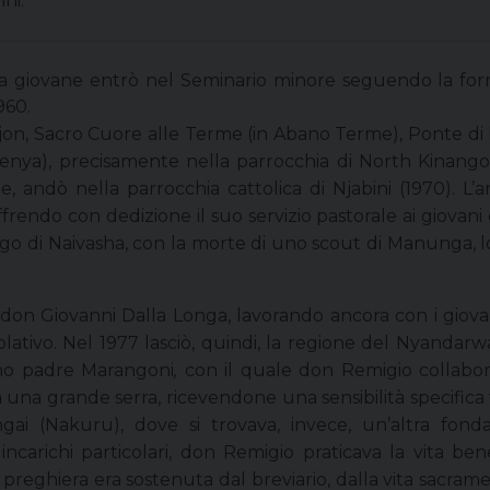
ni.
 giovane entrò nel Seminario minore seguendo la formaz
960.
ojon, Sacro Cuore alle Terme (in Abano Terme), Ponte d
(Kenya), precisamente nella parrocchia di North Kinan
e, andò nella parrocchia cattolica di Njabini (1970). L’a
endo con dedizione il suo servizio pastorale ai giovani e 
go di Naivasha, con la morte di uno scout di Manunga, l
on Giovanni Dalla Longa, lavorando ancora con i giova
ativo. Nel 1977 lasciò, quindi, la regione del Nyandarw
ano padre Marangoni
,
con il quale don Remigio collabo
da una grande serra, ricevendone una sensibilità specifica 
i (Nakuru), dove si trovava, invece, un’altra fond
incarichi particolari, don Remigio praticava la vita bene
preghiera era sostenuta dal breviario, dalla vita sacramen