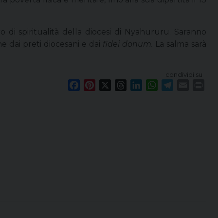
 di spiritualità della diocesi di Nyahururu. Saranno
 dai preti diocesani e dai
fidei donum.
La salma sarà
condividi su
F
P
X
T
L
W
T
E
P
a
i
h
i
h
e
m
r
c
n
r
n
a
l
a
i
e
t
e
k
t
e
i
n
b
e
a
e
s
g
l
t
o
r
d
d
A
r
o
e
s
I
p
a
k
s
n
p
m
t