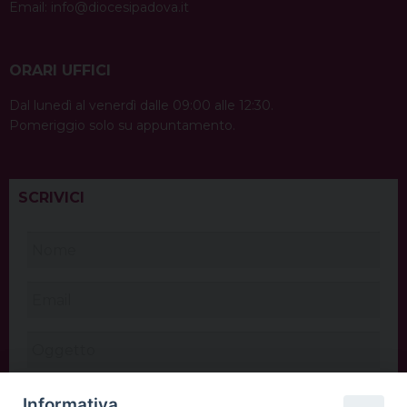
Email:
info@diocesipadova.it
ORARI UFFICI
Dal lunedì al venerdì dalle 09:00 alle 12:30.
Pomeriggio solo su appuntamento.
SCRIVICI
Informativa