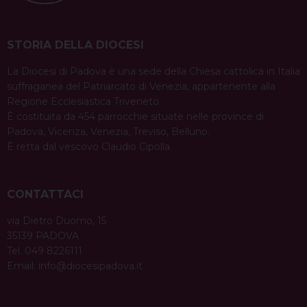
STORIA DELLA DIOCESI
La Diocesi di Padova è una sede della Chiesa cattolica in Italia
suffraganea del Patriarcato di Venezia, appartenente alla
Regione Ecclesiastica Triveneto.
È costituita da 454 parrocchie situate nelle province di
Padova, Vicenza, Venezia, Treviso, Belluno.
È retta dal vescovo Claudio Cipolla.
CONTATTACI
via Dietro Duomo, 15
35139 PADOVA
Tel. 049 8226111
Email:
info@diocesipadova.it