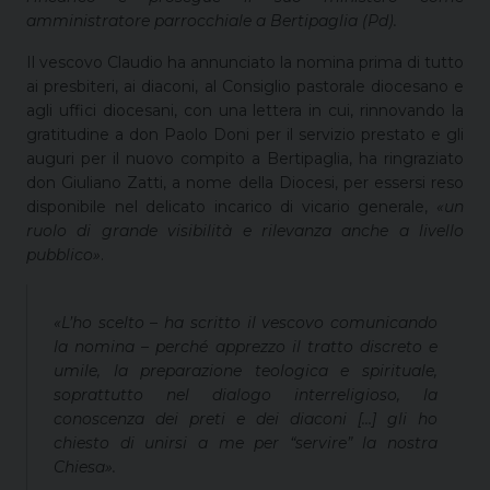
amministratore parrocchiale a Bertipaglia (Pd).
Il vescovo Claudio ha annunciato la nomina prima di tutto
ai presbiteri, ai diaconi, al Consiglio pastorale diocesano e
agli uffici diocesani, con una lettera in cui, rinnovando la
gratitudine a don Paolo Doni per il servizio prestato e gli
auguri per il nuovo compito a Bertipaglia, ha ringraziato
don Giuliano Zatti, a nome della Diocesi, per essersi reso
disponibile nel delicato incarico di vicario generale,
«un
ruolo di grande visibilità e rilevanza anche a livello
pubblico»
.
«L’ho scelto
– ha scritto il vescovo comunicando
la nomina –
perché apprezzo il tratto discreto e
umile, la preparazione teologica e spirituale,
soprattutto nel dialogo interreligioso, la
conoscenza dei preti e dei diaconi […] gli ho
chiesto di unirsi a me per “servire” la nostra
Chiesa».