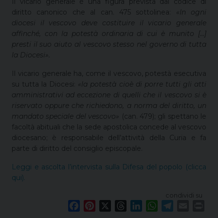
Il vicario generale è una figura prevista dal codice di
diritto canonico che al can. 475 sottolinea:
«In ogni
diocesi il vescovo deve costituire il vicario generale
affinché, con la potestà ordinaria di cui è munito […]
presti il suo aiuto al vescovo stesso nel governo di tutta
la Diocesi».
Il vicario generale ha, come il vescovo, potestà esecutiva
su tutta la Diocesi:
«la potestà cioè di porre tutti gli atti
amministrativi ad eccezione di quelli che il vescovo si è
riservato oppure che richiedono, a norma del diritto, un
mandato speciale del vescovo»
(can. 479); gli spettano le
facoltà abituali che la sede apostolica concede al vescovo
diocesano; è responsabile dell’attività della Curia e fa
parte di diritto del consiglio episcopale.
Leggi e ascolta l’intervista sulla Difesa del popolo (clicca
qui).
condividi su
F
P
X
T
L
W
T
E
P
a
i
h
i
h
e
m
r