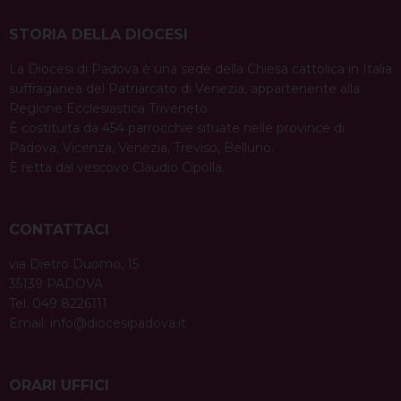
STORIA DELLA DIOCESI
La Diocesi di Padova è una sede della Chiesa cattolica in Italia
suffraganea del Patriarcato di Venezia, appartenente alla
Regione Ecclesiastica Triveneto.
È costituita da 454 parrocchie situate nelle province di
Padova, Vicenza, Venezia, Treviso, Belluno.
È retta dal vescovo Claudio Cipolla.
CONTATTACI
via Dietro Duomo, 15
35139 PADOVA
Tel. 049 8226111
Email:
info@diocesipadova.it
ORARI UFFICI