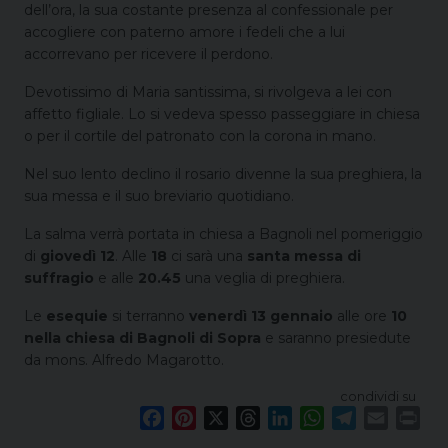
dell’ora, la sua costante presenza al confessionale per
accogliere con paterno amore i fedeli che a lui
accorrevano per ricevere il perdono.
Devotissimo di Maria santissima, si rivolgeva a lei con
affetto figliale. Lo si vedeva spesso passeggiare in chiesa
o per il cortile del patronato con la corona in mano.
Nel suo lento declino il rosario divenne la sua preghiera, la
sua messa e il suo breviario quotidiano.
La salma verrà portata in chiesa a Bagnoli nel pomeriggio
di
giovedì 12
. Alle
18
ci sarà una
santa messa di
suffragio
e alle
20.45
una veglia di preghiera.
Le
esequie
si terranno
venerdì 13 gennaio
alle ore
10
nella chiesa di Bagnoli di Sopra
e saranno presiedute
da mons. Alfredo Magarotto.
condividi su
F
P
X
T
L
W
T
E
P
a
i
h
i
h
e
m
r