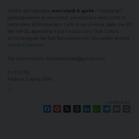
Inoltre domani sera,
mercoledì 6 aprile
i “missionari”
parteciperanno al
mercoledì universitario della città
, in
particolare all’Amsterdam Cafè di via Vicenza, dalle ore 20
alle ore 22, apericena e poi musica con i True Colors,
accompagnati dai frati francescani per una serata diversa
con
#occhinuovi
.
Per informazioni:
missioneunipd@gmail.com
cs 91/2016
Padova, 5 aprile 2016
””
condividi su
F
P
X
T
L
W
T
E
P
a
i
h
i
h
e
m
r
c
n
r
n
a
l
a
i
e
t
e
k
t
e
i
n
b
e
a
e
s
g
l
t