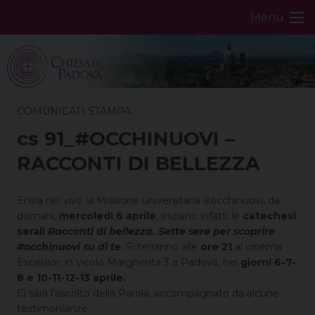
Skip
Menu
to
content
COMUNICATI STAMPA
cs 91_#OCCHINUOVI –
RACCONTI DI BELLEZZA
Entra nel vivo la Missione universitaria #occhinuovi, da
domani,
mercoledì 6 aprile
, iniziano infatti le
catechesi
serali
Racconti di bellezza. Sette sere per scoprire
#occhinuovi su di te
. Si terranno alle
ore 21
al cinema
Excelsior, in vicolo Margherita 3 a Padova, nei
giorni 6-7-
8 e 10-11-12-13 aprile.
Ci sarà l’ascolto della Parola, accompagnato da alcune
testimonianze.