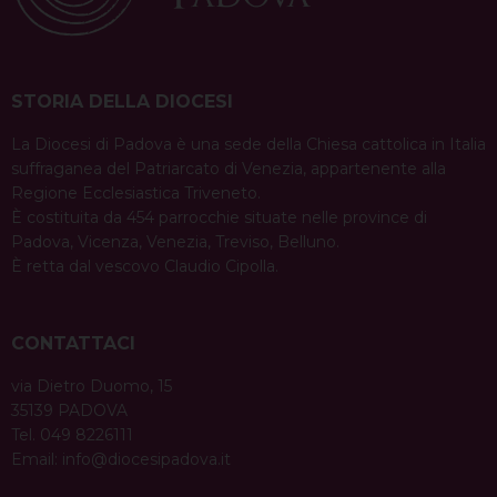
STORIA DELLA DIOCESI
La Diocesi di Padova è una sede della Chiesa cattolica in Italia
suffraganea del Patriarcato di Venezia, appartenente alla
Regione Ecclesiastica Triveneto.
È costituita da 454 parrocchie situate nelle province di
Padova, Vicenza, Venezia, Treviso, Belluno.
È retta dal vescovo Claudio Cipolla.
CONTATTACI
via Dietro Duomo, 15
35139 PADOVA
Tel. 049 8226111
Email:
info@diocesipadova.it