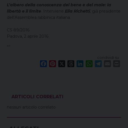
L’albero della conoscenza del bene e del male: la
libertà e il limite
. Interviene
Elia Richetti
,
già presidente
dell’Assemblea rabbinica italiana
.
CS 89/2016
Padova, 2 aprile 2016
””
condividi su
F
P
X
T
L
W
T
E
P
a
i
h
i
h
e
m
r
c
n
r
n
a
l
a
i
e
t
e
k
t
e
i
n
b
e
a
e
s
g
l
t
o
r
d
d
A
r
VEDI ANCHE
o
e
s
I
p
a
nessun articolo correlato
k
s
n
p
m
t