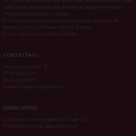
La Diocesi di Padova è una sede della Chiesa cattolica in Italia
suffraganea del Patriarcato di Venezia, appartenente alla
Regione Ecclesiastica Triveneto.
È costituita da 454 parrocchie situate nelle province di
Padova, Vicenza, Venezia, Treviso, Belluno.
È retta dal vescovo Claudio Cipolla.
CONTATTACI
via Dietro Duomo, 15
35139 PADOVA
Tel. 049 8226111
Email:
info@diocesipadova.it
ORARI UFFICI
Dal lunedì al venerdì dalle 09:00 alle 12:30.
Pomeriggio solo su appuntamento.