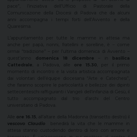
pace”, l’iniziativa dell’Ufficio di Pastorale della
Comunicazione della Diocesi di Padova che da alcuni
anni accompagna i tempi forti dell’Avvento e della
Quaresima.
L’appuntamento per tutte le mamme in attesa ma
anche per papà, nonni, fratellini e sorelline, è – come
ormai “tradizione” – per l’ultima domenica di Avvento –
quest’anno
domenica 18 dicembre
– in
basilica
Cattedrale
, a Padova, alle
ore 15.30
, per il primo
momento di incontro e la visita artistica accompagnata
dai volontari dell’équipe diocesana “Arte e Catechesi”,
che faranno scoprire le particolarità e bellezze dei dipinti
settecenteschi raffiguranti i Vangeli dell’infanzia di Gesù, il
tutto accompagnato dal trio d’archi del Centro
universitario di Padova.
Alle
ore 16.15
, all’altare della Madonna (transetto destro) il
vescovo Claudio
benedirà la vita che le mamme in
attesa stanno custodendo dentro di loro con amore e
tenerezza. È un’occasione in cui mettere al centro il