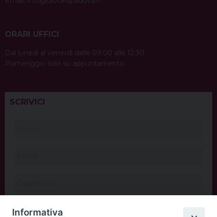
Email:
info@diocesipadova.it
ORARI UFFICI
Dal lunedì al venerdì dalle 09:00 alle 12:30.
Pomeriggio solo su appuntamento.
SCRIVICI
Informativa