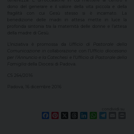
dono del generare e il valore della vita piccola e della
fragilità con cui Gesù stesso si è incarnato. La
benedizione delle madri in attesa mette in luce la
profonda sintonia tra la maternità delle donne e l’attesa
della madre di Gesù.
L’iniziativa è promossa da
Ufficio di Pastorale della
Comunicazione in
collaborazione con l’
Ufficio diocesano
per l’Annuncio e la Catechesi
e l’
Ufficio di Pastorale della
Famiglia
della Diocesi di Padova.
CS 264/2016
Padova, 16 dicembre 2016
condividi su
F
P
X
T
L
W
T
E
P
a
i
h
i
h
e
m
r
c
n
r
n
a
l
a
i