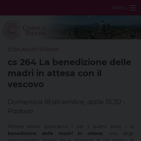
Skip
Menu
to
content
COMUNICATI STAMPA
cs 264 La benedizione delle
madri in attesa con il
vescovo
Domenica 18 dicembre, dalle 15.30 -
Padova
Ritorna anche quest’anno – per il quarto anno – la
benedizione delle madri in attesa
, uno degli
appuntamenti “attesi” tra le proposte di “Un attimo di