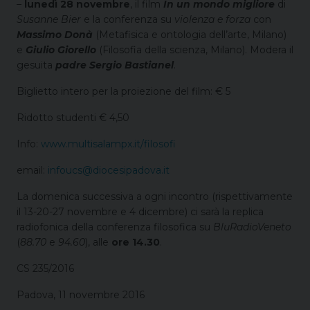
–
lunedì 28 novembre
, il film
In un mondo migliore
di
Susanne Bier
e la conferenza su
violenza e forza
con
Massimo Donà
(Metafisica e ontologia dell’arte, Milano)
e
Giulio Giorello
(Filosofia della scienza, Milano). Modera il
gesuita
padre Sergio Bastianel
.
Biglietto intero per la proiezione del film: € 5
Ridotto studenti € 4,50
Info:
www.multisalampx.it/filosofi
email:
infoucs@diocesipadova.it
La domenica successiva a ogni incontro (rispettivamente
il 13-20-27 novembre e 4 dicembre) ci sarà la replica
radiofonica della conferenza filosofica su
BluRadioVeneto
(
88.70
e
94.60
), alle
ore 14.30
.
CS 235/2016
Padova, 11 novembre 2016