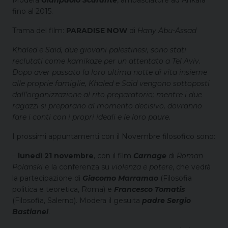
fino al 2015.
Trama del film:
PARADISE NOW
di
Hany Abu-Assad
Khaled e Saïd, due giovani palestinesi, sono stati
reclutati come kamikaze per un attentato a Tel Aviv.
Dopo aver passato la loro ultima notte di vita insieme
alle proprie famiglie, Khaled e Saïd vengono sottoposti
dall’organizzazione al rito preparatorio; mentre i due
ragazzi si preparano al momento decisivo, dovranno
fare i conti con i propri ideali e le loro paure.
I prossimi appuntamenti con il Novembre filosofico sono:
–
lunedì 21 novembre
, con il film
Carnage
di
Roman
Polanski
e la conferenza su
violenza e potere
, che vedrà
la partecipazione di
Giacomo Marramao
(Filosofia
politica e teoretica, Roma) e
Francesco Tomatis
(Filosofia, Salerno). Modera il gesuita
padre
Sergio
Bastianel
.