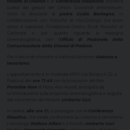
filosofo al cinema
e le
Conferenze filosofiche
, iniziativa
curata dai gesuiti del
Centro Giovanile Antonianum
,
sotto la direzione di
padre Guido Bertagna
,
in
collaborazione con Filosofia di vita-Dialogo tra buon
senso e sapienza, Fondazione Centro Studi filosofici di
Gallarate
e, per quanto riguarda la rassegna
cinematografica, con l’
Ufficio di Pastorale della
Comunicazione della Diocesi di Padova
.
Per il secondo incontro si tratterà il binomio
violenza e
terrorismo
.
L’appuntamento è in multisala MPX (via Bonporti 22, a
Padova) alle
ore 17.45
con la proiezione del film
Paradise Now
di
Hany Abu-Assad
, anticipata da
un’introduzione sulla proposta cinematografica e seguita
dal commento del filosofo
Umberto Curi
.
In serata,
alle ore 21
, si prosegue con la
Conferenza
filosofica
, che vedrà confrontarsi su violenza e terrorismo
il sociologo
Stefano Allievi
e il filosofo
Umberto Curi
.
Modera
Gianpaolo Scarante
, ambasciatore ad Ankara