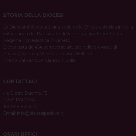
STORIA DELLA DIOCESI
La Diocesi di Padova è una sede della Chiesa cattolica in Italia
suffraganea del Patriarcato di Venezia, appartenente alla
Regione Ecclesiastica Triveneto.
È costituita da 454 parrocchie situate nelle province di
Padova, Vicenza, Venezia, Treviso, Belluno.
È retta dal vescovo Claudio Cipolla.
CONTATTACI
via Dietro Duomo, 15
35139 PADOVA
Tel. 049 8226111
Email:
info@diocesipadova.it
ORARI UFFICI