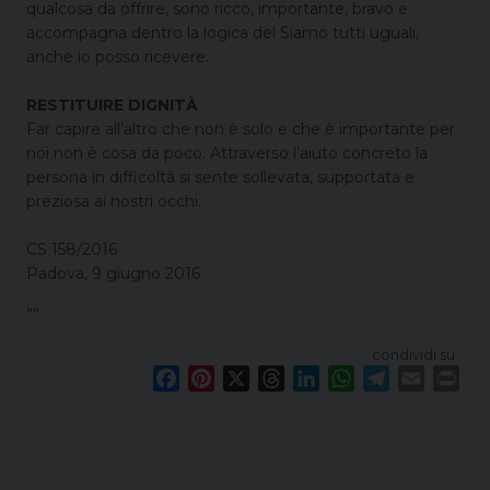
qualcosa da offrire, sono ricco, importante, bravo e
accompagna dentro la logica del Siamo tutti uguali,
anche io posso ricevere.
RESTITUIRE DIGNITÀ
Far capire all’altro che non è solo e che è importante per
noi non è cosa da poco. Attraverso l’aiuto concreto la
persona in difficoltà si sente sollevata, supportata e
preziosa ai nostri occhi.
CS 158/2016
Padova, 9 giugno 2016
””
condividi su
F
P
X
T
L
W
T
E
P
a
i
h
i
h
e
m
r
c
n
r
n
a
l
a
i
e
t
e
k
t
e
i
n
b
e
a
e
s
g
l
t