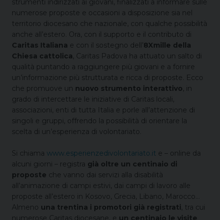
strumenti indirizzati ai giovani, finalizzati a informare sulle
numerose proposte e occasioni a disposizione sia nel
territorio diocesano che nazionale, con qualche possibilità
anche all’estero. Ora, con il supporto e il contributo di
Caritas Italiana
e con il sostegno dell’
8Xmille della
Chiesa cattolica
, Caritas Padova ha attuato un salto di
qualità puntando a raggiungere più giovani e a fornire
un’informazione più strutturata e ricca di proposte. Ecco
che promuove un
nuovo strumento interattivo
, in
grado di intercettare le iniziative di Caritas locali,
associazioni, enti di tutta Italia e porle all’attenzione di
singoli e gruppi, offrendo la possibilità di orientare la
scelta di un’esperienza di volontariato.
Si chiama
www.esperienzedivolontariato.it
e – online da
alcuni giorni – registra
già oltre un centinaio di
proposte
che vanno dai servizi alla disabilità
all’animazione di campi estivi, dai campi di lavoro alle
proposte all’estero in Kosovo, Grecia, Libano, Marocco…
Almeno
una trentina i promotori già registrati
, tra cui
numerose Caritas diocesane, e
un centinaio le visite