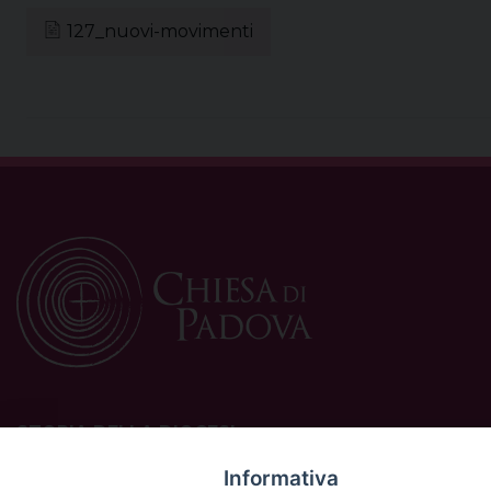
127_nuovi-movimenti
STORIA DELLA DIOCESI
La Diocesi di Padova è una sede della Chiesa cattolica in
Informativa