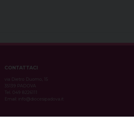
CONTATTACI
via Dietro Duomo, 15
35139 PADOVA
Tel. 049 8226111
Email:
info@diocesipadova.it
ORARI UFFICI
Dal lunedì al venerdì dalle 09:00 alle 12:30.