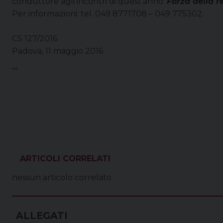
conduttore agli incontri di quest’anno:
Forza della r
Per informazioni: tel. 049 8771708 – 049 775302.
CS 127/2016
Padova, 11 maggio 2016
””
VEDI ANCHE
nessun articolo correlato