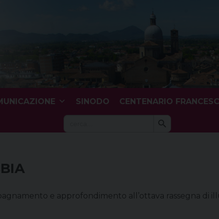
UNICAZIONE
SINODO
CENTENARIO FRANCES
Search Button
Search
for:
BBIA
namento e approfondimento all’ottava rassegna di ill