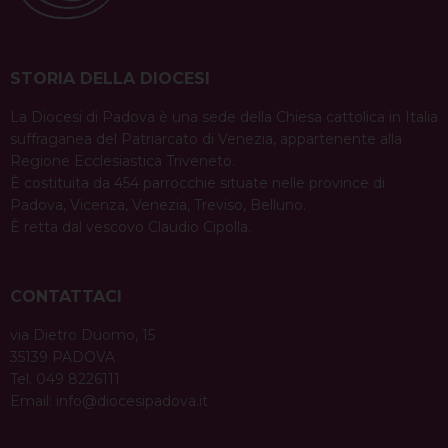
STORIA DELLA DIOCESI
La Diocesi di Padova è una sede della Chiesa cattolica in Italia
suffraganea del Patriarcato di Venezia, appartenente alla
Regione Ecclesiastica Triveneto.
È costituita da 454 parrocchie situate nelle province di
Padova, Vicenza, Venezia, Treviso, Belluno.
È retta dal vescovo Claudio Cipolla.
CONTATTACI
via Dietro Duomo, 15
35139 PADOVA
Tel. 049 8226111
Email:
info@diocesipadova.it