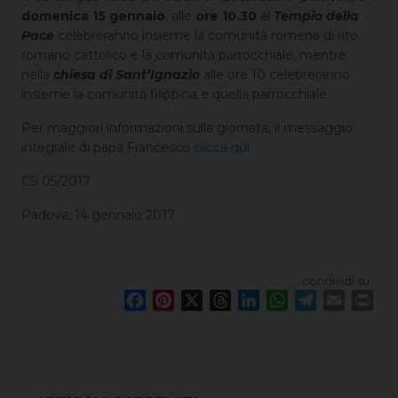
domenica 15 gennaio
, alle
ore 10.30
al
Tempio della
Pace
celebreranno insieme la comunità romena di rito
romano cattolico e la comunità parrocchiale, mentre
nella
chiesa di Sant’Ignazio
alle ore 10 celebreranno
insieme la comunità filippina e quella parrocchiale.
Per maggiori informazioni sulla giornata, il messaggio
integrale di papa Francesco
clicca qui
CS 05/2017
Padova, 14 gennaio 2017
condividi su
F
P
X
T
L
W
T
E
P
a
i
h
i
h
e
m
r
c
n
r
n
a
l
a
i
e
t
e
k
t
e
i
n
b
e
a
e
s
g
l
t