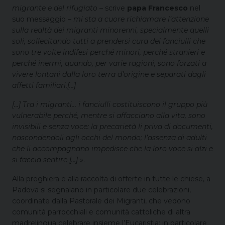
migrante e del rifugiato
– scrive
papa Francesco
nel
suo messaggio –
mi sta a cuore richiamare l’attenzione
sulla realtà dei migranti minorenni, specialmente quelli
soli, sollecitando tutti a prendersi cura dei fanciulli che
sono tre volte indifesi perché minori, perché stranieri e
perché inermi, quando, per varie ragioni, sono forzati a
vivere lontani dalla loro terra d’origine e separati dagli
affetti familiari.[…]
[…] Tra i migranti… i fanciulli costituiscono il gruppo più
vulnerabile perché, mentre si affacciano alla vita, sono
invisibili e senza voce: la precarietà li priva di documenti,
nascondendoli agli occhi del mondo; l’assenza di adulti
che li accompagnano impedisce che la loro voce si alzi e
si faccia sentire […]
».
Alla preghiera e alla raccolta di offerte in tutte le chiese, a
Padova si segnalano in particolare due celebrazioni,
coordinate dalla Pastorale dei Migranti, che vedono
comunità parrocchiali e comunità cattoliche di altra
madrelingua celebrare insieme l’Eucaristia: in particolare