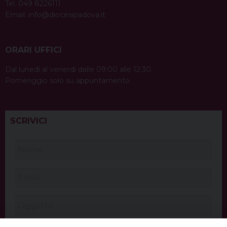
Tel. 049 8226111
Email:
info@diocesipadova.it
ORARI UFFICI
Dal lunedì al venerdì dalle 09:00 alle 12:30.
Pomeriggio solo su appuntamento.
SCRIVICI