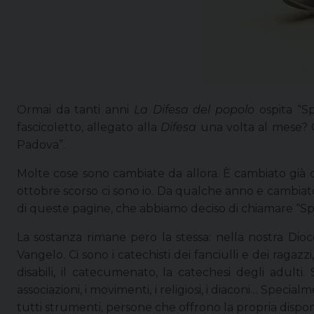
Ormai da tanti anni
La Difesa del popolo
ospita “S
fascicoletto, allegato alla
Difesa
una volta al mese? C’
Padova”.
Molte cose sono cambiate da allora. È cambiato già du
ottobre scorso ci sono io. Da qualche anno e cambiato 
di queste pagine, che abbiamo deciso di chiamare “Spe
La sostanza rimane pero la stessa: nella nostra Dioce
Vangelo. Ci sono i catechisti dei fanciulli e dei ragazzi
disabili, il catecumenato, la catechesi degli adult
associazioni, i movimenti, i religiosi, i diaconi… Speci
tutti strumenti, persone che offrono la propria dispon