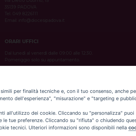
via Dietro Duomo, 15
35139 PADOVA
Tel. 049 8226111
Email:
info@diocesipadova.it
ORARI UFFICI
Dal lunedì al venerdì dalle 09:00 alle 12:30.
Pomeriggio solo su appuntamento.
imili per finalità tecniche e, con il tuo consenso, anche per 
amento dell'esperienza", "misurazione" e "targeting e pubbli
i all'utilizzo dei cookie. Cliccando su "personalizza" puoi
re le tue preferenze. Cliccando su "rifiuta" o chiudendo que
okie tecnici. Ulteriori informazioni sono disponibili nella
coo