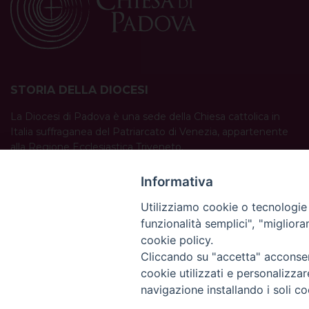
STORIA DELLA DIOCESI
La Diocesi di Padova è una sede della Chiesa cattolica in
Italia suffraganea del Patriarcato di Venezia, appartenente
alla Regione Ecclesiastica Triveneto.
È costituita da 454 parrocchie situate nelle province di
Padova, Vicenza, Venezia, Treviso, Belluno.
Informativa
È retta dal vescovo Claudio Cipolla.
Utilizziamo cookie o tecnologie s
funzionalità semplici", "miglior
cookie policy.
Cliccando su "accetta" acconsent
cookie utilizzati e personalizza
navigazione installando i soli co