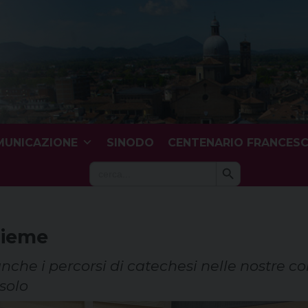
UNICAZIONE
SINODO
CENTENARIO FRANCES
Search Button
Search
for:
sieme
he i percorsi di catechesi nelle nostre c
 solo