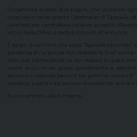
Ovviamente queste due pagine, che usciranno ogni
catechesi in senso stretto; i destinatari di “Speciale ca
catechisti per condividere iniziative, progetti, riflessio
lettori della
Difesa
a sentirsi stimolati all’annuncio.
È da più di vent’anni che esiste “Speciale catechisti”
pandemia di cui ancora non vediamo la fine? Anche i p
sono stati ridimensionati se non sospesi. In questi pr
anche avuto modo, grazie specialmente ai referenti v
soluzioni e iniziando percorsi. Nei primi tre numeri d
speranza, a partire dai percorsi diocesani per arrivare
Buon cammino, allora. Insieme.