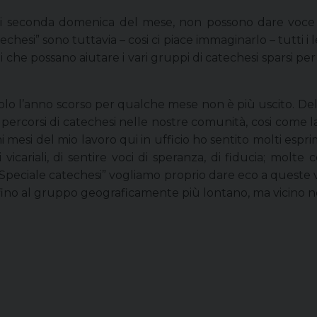
 seconda domenica del mese, non possono dare voce 
techesi” sono tuttavia – cosi ci piace immaginarlo – tutti i 
ni che possano aiutare i vari gruppi di catechesi sparsi per 
; solo l’anno scorso per qualche mese non è più uscito. D
ercorsi di catechesi nelle nostre comunità, cosi come la c
imi mesi del mio lavoro qui in ufficio ho sentito molti e
icariali, di sentire voci di speranza, di fiducia; mol
i “Speciale catechesi” vogliamo proprio dare eco a queste
 fino al gruppo geograficamente più lontano, ma vicino nel