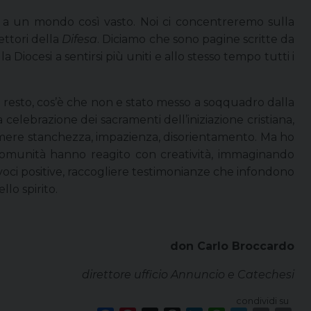
a un mondo così vasto. Noi ci concentreremo sulla
lettori della
Difesa
. Diciamo che sono pagine scritte da
la Diocesi a sentirsi più uniti e allo stesso tempo tutti i
el resto, cos’è che non e stato messo a soqquadro dalla
elebrazione dei sacramenti dell’iniziazione cristiana,
sprimere stanchezza, impazienza, disorientamento. Ma ho
te comunità hanno reagito con creatività, immaginando
 voci positive, raccogliere testimonianze che infondono
lo spirito.
don Carlo Broccardo
direttore ufficio Annuncio e Catechesi
condividi su