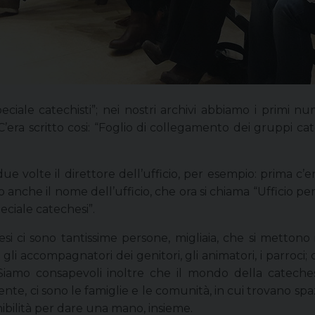
peciale catechisti”; nei nostri archivi abbiamo i primi 
era scritto cosi: “Foglio di collegamento dei gruppi catec
e volte il direttore dell’ufficio, per esempio: prima c’
anche il nome dell’ufficio, che ora si chiama “Ufficio pe
ciale catechesi”.
si ci sono tantissime persone, migliaia, che si mettono 
, gli accompagnatori dei genitori, gli animatori, i parroci;
i. Siamo consapevoli inoltre che il mondo della catech
almente, ci sono le famiglie e le comunità, in cui trovano sp
ibilità per dare una mano, insieme.