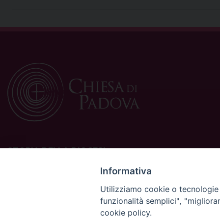
STORIA DELLA DIOCESI
La Diocesi di Padova è una sede della Chiesa cattolica in
Informativa
Italia suffraganea del Patriarcato di Venezia, appartenente
Utilizziamo cookie o tecnologie s
alla Regione Ecclesiastica Triveneto.
funzionalità semplici", "miglior
È costituita da 454 parrocchie situate nelle province di
cookie policy.
Padova, Vicenza, Venezia, Treviso, Belluno.