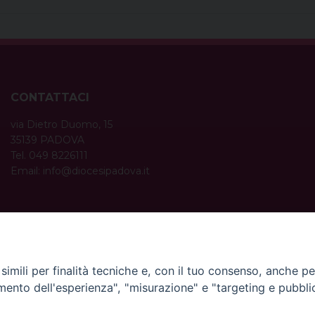
CONTATTACI
via Dietro Duomo, 15
35139 PADOVA
Tel. 049 8226111
Email:
info@diocesipadova.it
ORARI UFFICI
Dal lunedì al venerdì dalle 09:00 alle 12:30.
Pomeriggio solo su appuntamento.
imili per finalità tecniche e, con il tuo consenso, anche per 
amento dell'esperienza", "misurazione" e "targeting e pubbli