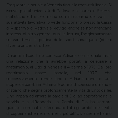
Frequenta le scuole a Venezia fino alla maturità liceale. Si
iscrive, poi, all’università di Padova e si laurea in Scienze
statistiche ed economiche con il massimo dei voti. La
sua attività lavorativa lo vede funzionario presso la Cassa
di Risparmio di Padova e Rovigo, anche se non mancano
interessi di altro genere, quali la lettura, l’aggiornamento
su vari temi, la pratica dello sport subacqueo (di cui
diventa anche istruttore).
Durante il liceo Lino conosce Adriana con la quale inizia
una relazione che li avrebbe portati a celebrare il
matrimonio, al Lido di Venezia, il 4 gennaio 1975. Dal loro
matrimonio nasce Isabella, nel 1977, che
successivamente rende Lino e Adriana nonni di una
stupenda bambina. Adriana è donna di spessore umano e
cristiano che segna profondamente la vita di Lino: da lei,
Lino impara ad amare la parola di Dio, ad approfondirla, a
servirla e a diffonderla. La Parola di Dio ha sempre
guidato, illuminato e fecondato tutti gli ambiti della vita
di coppia anche nei momenti più difficili: assieme hanno