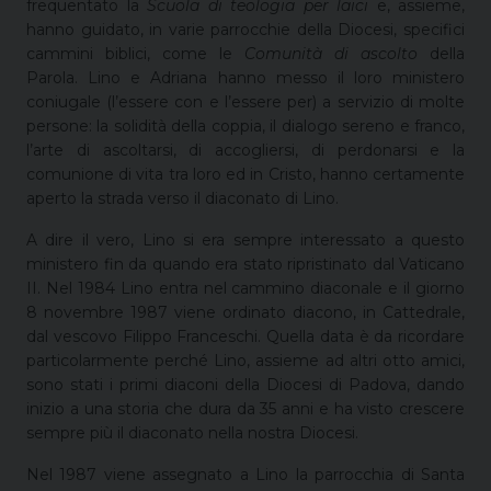
frequentato la
Scuola di teologia per laici
e, assieme,
hanno guidato, in varie parrocchie della Diocesi, specifici
cammini biblici, come le
Comunità di ascolto
della
Parola. Lino e Adriana hanno messo il loro ministero
coniugale (l’essere con e l’essere per) a servizio di molte
persone: la solidità della coppia, il dialogo sereno e franco,
l’arte di ascoltarsi, di accogliersi, di perdonarsi e la
comunione di vita tra loro ed in Cristo, hanno certamente
aperto la strada verso il diaconato di Lino.
A dire il vero, Lino si era sempre interessato a questo
ministero fin da quando era stato ripristinato dal Vaticano
II. Nel 1984 Lino entra nel cammino diaconale e il giorno
8 novembre 1987 viene ordinato diacono, in Cattedrale,
dal vescovo Filippo Franceschi. Quella data è da ricordare
particolarmente perché Lino, assieme ad altri otto amici,
sono stati i primi diaconi della Diocesi di Padova, dando
inizio a una storia che dura da 35 anni e ha visto crescere
sempre più il diaconato nella nostra Diocesi.
Nel 1987 viene assegnato a Lino la parrocchia di Santa