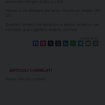
annunciare il Regno di Dio» (Lc 9,2).
Kenosi,
la via obbligata del servo: «Svuotò se stesso» (Fil
2,7).
Questa è l’eredità che lascia Lino ai diaconi: ai diaconi, ora,
il compito di accoglierla e renderla concreta.
condividi su
F
P
X
T
L
W
T
E
P
a
i
h
i
h
e
m
r
c
n
r
n
a
l
a
i
e
t
e
k
t
e
i
n
b
e
a
e
s
g
l
t
o
r
d
d
A
r
VEDI ANCHE
o
e
s
I
p
a
nessun articolo correlato
k
s
n
p
m
t