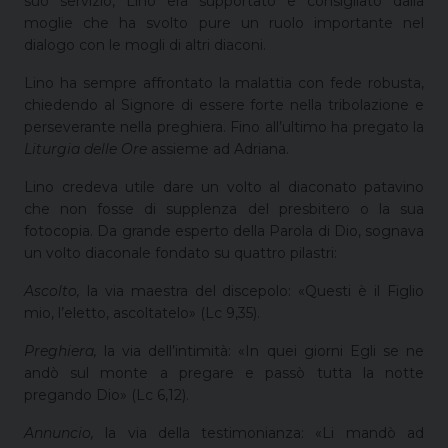
suo servizio, Lino era supportato e consigliato dalla
moglie che ha svolto pure un ruolo importante nel
dialogo con le mogli di altri diaconi.
Lino ha sempre affrontato la malattia con fede robusta,
chiedendo al Signore di essere forte nella tribolazione e
perseverante nella preghiera. Fino all’ultimo ha pregato la
Liturgia delle Ore
assieme ad Adriana.
Lino credeva utile dare un volto al diaconato patavino
che non fosse di supplenza del presbitero o la sua
fotocopia. Da grande esperto della Parola di Dio, sognava
un volto diaconale fondato su quattro pilastri:
Ascolto,
la via maestra del discepolo: «Questi è il Figlio
mio, l’eletto, ascoltatelo» (Lc 9,35).
Preghiera,
la via dell’intimità: «In quei giorni Egli se ne
andò sul monte a pregare e passò tutta la notte
pregando Dio» (Lc 6,12).
Annuncio,
la via della testimonianza: «Li mandò ad