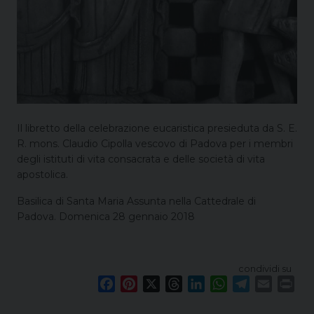
Il libretto della celebrazione eucaristica presieduta da S. E.
R. mons. Claudio Cipolla vescovo di Padova per i membri
degli istituti di vita consacrata e delle società di vita
apostolica.
Basilica di Santa Maria Assunta nella Cattedrale di
Padova. Domenica 28 gennaio 2018
condividi su
F
P
X
T
L
W
T
E
P
a
i
h
i
h
e
m
r