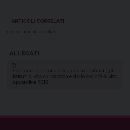
c
n
r
n
a
l
a
i
e
t
e
k
t
e
i
n
b
e
a
e
s
g
l
t
o
r
d
d
A
r
VEDI ANCHE
o
e
s
I
p
a
nessun articolo correlato
k
s
n
p
m
t
Celebrazione eucaristica per i membri degli
istituti di vita consacrata e delle società di vita
apostolica 2018