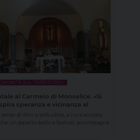
OMUNITÀ SUL TERRITORIO
tale al Carmelo di Monselice. «Si
spira speranza e vicinanza al
gnore»
senso di ritiro e solitudine, a cui si accosta
che un aspetto bello e festoso, accompagna
Avvento nel monastero della comunità di
nache carmelitane scalze di Monselice, nella