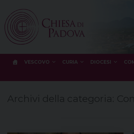
Skip
to
content
VESCOVO
CURIA
DIOCESI
COM
Archivi della categoria:
Com