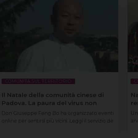
COMUNITÀ SUL TERRITORIO
C
Il Natale della comunità cinese di
Na
Padova. La paura del virus non
re
scalfisce il bisogno di nutrirsi di fede
Si
Don Giuseppe Feng Bo ha organizzato eventi
Un 
online per sentirsi più vicini. Leggi il servizio de
an
La Difesa del popolo
l’
mo