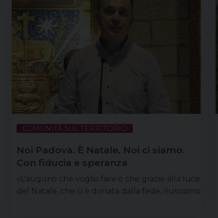
COMUNITÀ SUL TERRITORIO
Noi Padova. È Natale, Noi ci siamo.
Con fiducia e speranza
«L’augurio che voglio fare è che grazie alla luce
del Natale, che ci è donata dalla fede, riusciamo
a farci trovare pronti, a essere disposti a
rimetterci in gioco». Leggi il servizio de La Difesa