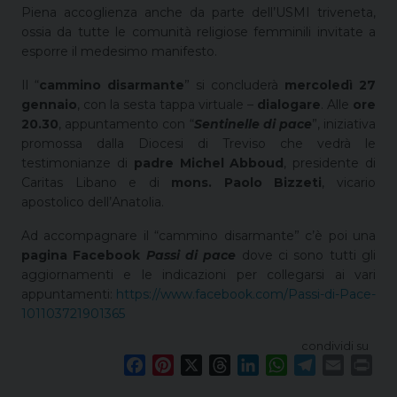
Piena accoglienza anche da parte dell’USMI triveneta,
ossia da tutte le comunità religiose femminili invitate a
esporre il medesimo manifesto.
Il “
cammino disarmante
” si concluderà
mercoledì 27
gennaio
, con la sesta tappa virtuale –
dialogare
. Alle
ore
20.30
, appuntamento con “
Sentinelle di pace
”, iniziativa
promossa dalla Diocesi di Treviso che vedrà le
testimonianze di
padre Michel Abboud
, presidente di
Caritas Libano e di
mons. Paolo Bizzeti
, vicario
apostolico dell’Anatolia.
Ad accompagnare il “cammino disarmante” c’è poi una
pagina Facebook
Passi di pace
dove ci sono tutti gli
aggiornamenti e le indicazioni per collegarsi ai vari
appuntamenti:
https://www.facebook.com/Passi-di-Pace-
101103721901365
condividi su
F
P
X
T
L
W
T
E
P
a
i
h
i
h
e
m
r