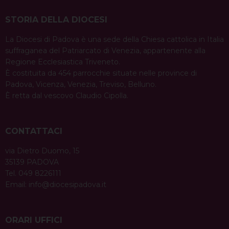
STORIA DELLA DIOCESI
La Diocesi di Padova è una sede della Chiesa cattolica in Italia
suffraganea del Patriarcato di Venezia, appartenente alla
Regione Ecclesiastica Triveneto.
È costituita da 454 parrocchie situate nelle province di
Padova, Vicenza, Venezia, Treviso, Belluno.
È retta dal vescovo Claudio Cipolla.
CONTATTACI
via Dietro Duomo, 15
35139 PADOVA
Tel. 049 8226111
Email:
info@diocesipadova.it
ORARI UFFICI