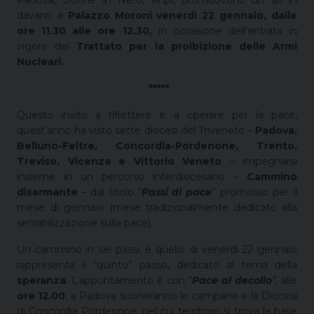
Padova, Donne in Nero, Anpi, promuovono un sit in
davanti a
Palazzo Moroni venerdì 22 gennaio, dalle
ore 11.30 alle ore 12.30,
in occasione dell’entrata in
vigore del
Trattato per la proibizione delle Armi
Nucleari.
*
****
Questo invito a riflettere e a operare per la pace,
quest’anno ha visto sette diocesi del Triveneto –
Padova,
Belluno-Feltre, Concordia-Pordenone, Trento,
Treviso, Vicenza e Vittorio Veneto
– impegnarsi
insieme in un percorso interdiocesano –
Cammino
disarmante
– dal titolo “
Passi di pace
” promosso per il
mese di gennaio (mese tradizionalmente dedicato alla
sensibilizzazione sulla pace).
Un cammino in sei passi, e quello di venerdì 22 gennaio
rappresenta il “quinto” passo, dedicato al tema della
speranza
. L’appuntamento è con “
Pace al decollo
”
, alle
ore 12.00
, a Padova suoneranno le campane e la Diocesi
di Concordia Pordenone, nel cui territorio si trova la base