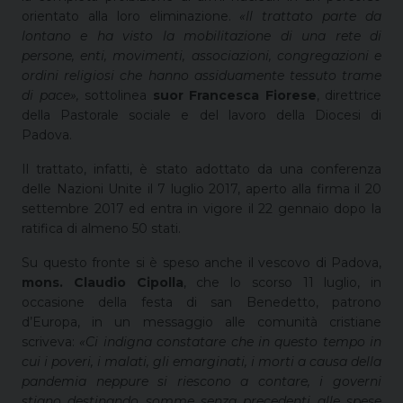
orientato alla loro eliminazione.
«Il trattato parte da
lontano e ha visto la mobilitazione di una rete di
persone, enti, movimenti, associazioni, congregazioni e
ordini religiosi che hanno assiduamente tessuto trame
di pace»,
sottolinea
suor Francesca Fiorese
, direttrice
della Pastorale sociale e del lavoro della Diocesi di
Padova.
Il trattato, infatti, è stato adottato da una conferenza
delle Nazioni Unite il 7 luglio 2017, aperto alla firma il 20
settembre 2017 ed entra in vigore il 22 gennaio dopo la
ratifica di almeno 50 stati.
Su questo fronte si è speso anche il vescovo di Padova,
mons. Claudio Cipolla
, che lo scorso 11 luglio, in
occasione della festa di san Benedetto, patrono
d’Europa, in un messaggio alle comunità cristiane
scriveva:
«Ci indigna constatare che in questo tempo in
cui i poveri, i malati, gli emarginati, i morti a causa della
pandemia neppure si riescono a contare, i governi
stiano destinando somme senza precedenti alle spese