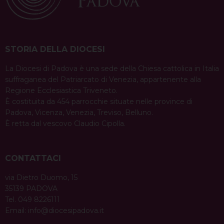
STORIA DELLA DIOCESI
La Diocesi di Padova è una sede della Chiesa cattolica in Italia
suffraganea del Patriarcato di Venezia, appartenente alla
Regione Ecclesiastica Triveneto.
È costituita da 454 parrocchie situate nelle province di
Padova, Vicenza, Venezia, Treviso, Belluno.
È retta dal vescovo Claudio Cipolla.
CONTATTACI
via Dietro Duomo, 15
35139 PADOVA
Tel. 049 8226111
Email:
info@diocesipadova.it