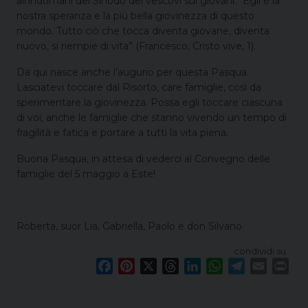
all’indomani del Sinodo dei vescovi sui giovani: “Egli è la
nostra speranza e la più bella giovinezza di questo
mondo. Tutto ciò che tocca diventa giovane, diventa
nuovo, si riempie di vita” (Francesco, Cristo vive, 1).
Da qui nasce anche l’augurio per questa Pasqua.
Lasciatevi toccare dal Risorto, care famiglie, così da
sperimentare la giovinezza. Possa egli toccare ciascuna
di voi, anche le famiglie che stanno vivendo un tempo di
fragilità e fatica e portare a tutti la vita piena.
Buona Pasqua, in attesa di vederci al Convegno delle
famiglie del 5 maggio a Este!
Roberta, suor Lia, Gabriella, Paolo e don Silvano
condividi su
F
P
X
T
L
W
T
E
P
a
i
h
i
h
e
m
r
c
n
r
n
a
l
a
i