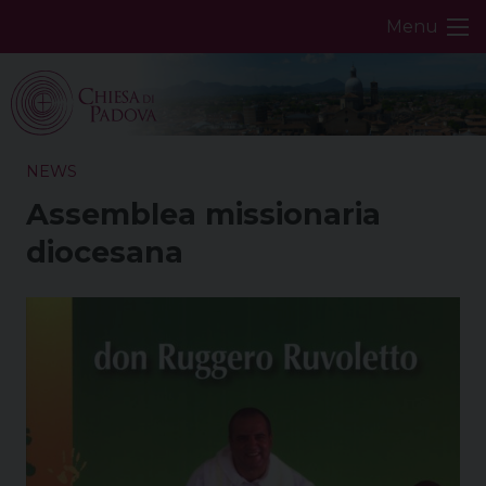
Skip
Menu
to
content
NEWS
Assemblea missionaria
diocesana