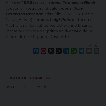
Alle
ore 18.30
i vescovi
mons. Francesco Biasin
(diocesi di Pesqueira, Brasile),
mons. Josè
Francisco Rezende Dias
(diocesi di Duque de
Caxias, Brasile) e
mons. Luigi Paiaro
(diocesi di
Nyahururu, Kenya), concelebreranno la santa
messa nel ricordo del primo anniversario della
morte di don Ruggero Ruvoletto.
condividi su
F
P
X
T
L
W
T
E
P
a
i
h
i
h
e
m
r
c
n
r
n
a
l
a
i
e
t
e
k
t
e
i
n
b
e
a
e
s
g
l
t
o
r
d
d
A
r
VEDI ANCHE
o
e
s
I
p
a
nessun articolo correlato
k
s
n
p
m
t