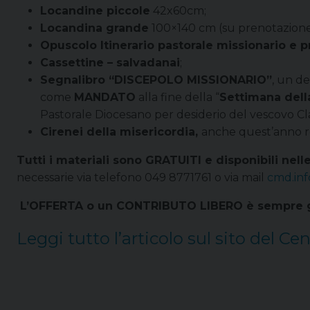
Locandine piccole
42x60cm;
Locandina grande
100×140 cm (su prenotazione
Opuscolo Itinerario pastorale missionario e p
Cassettine – salvadanai
;
Segnalibro “DISCEPOLO MISSIONARIO”
, un d
come
MANDATO
alla fine della “
Settimana del
Pastorale Diocesano per desiderio del vescovo Cl
Cirenei della misericordia,
anche quest’anno res
Tutti i materiali sono GRATUITI e disponibili nell
necessarie via telefono 049 8771761 o via mail
cmd.inf
L’OFFERTA o un CONTRIBUTO LIBERO è sempre g
Leggi tutto l’articolo sul sito del 