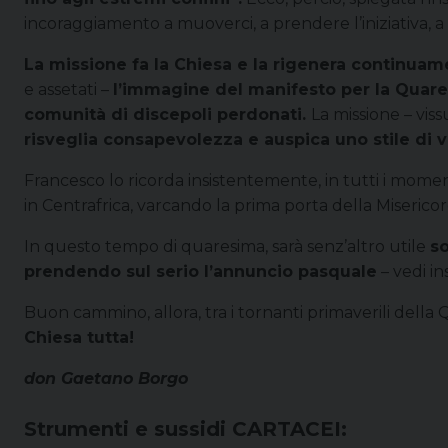
incoraggiamento a muoverci, a prendere l’iniziativa, a
La missione fa la Chiesa e la rigenera continuam
e assetati –
l’immagine del manifesto per la Quaresi
comunità di discepoli perdonati.
La missione – vi
risveglia consapevolezza e auspica uno stile di v
Francesco lo ricorda insistentemente, in tutti i moment
in Centrafrica, varcando la prima porta della Misericordi
In questo tempo di quaresima, sarà senz’altro utile
so
prendendo sul serio l’annuncio pasquale
– vedi in
Buon cammino, allora, tra i tornanti primaverili dell
Chiesa tutta!
don Gaetano Borgo
Strumenti e sussidi CARTACEI: