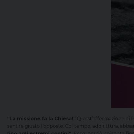
“La missione fa la Chiesa!”
Quest’affermazione di Pa
sentire giusto l’opposto. Col tempo, addirittura, abb
fino agli estremi confini”.
Ecco, perciò, spiegata l’i