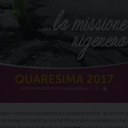
pa Francesco destabilizza e scardina anche gli schemi pi
iamo messo in stand by anche l’imperativo evangelico che,
nsistenza di papa Francesco a
“uscire”
e l’invito urgente a 