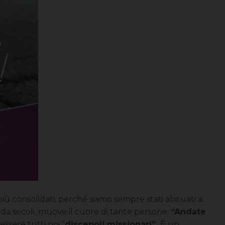
ù consolidati, perché siamo sempre stati abituati a
 da secoli, muove il cuore di tante persone:
“Andate
essere tutti noi “
discepoli missionari”.
È un