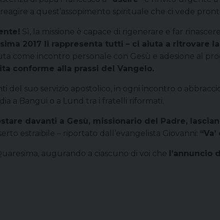
 reagire a quest’assopimento spirituale che ci vede pronti
ente!
Sì, la missione è capace di rigenerare e far rinascere
ma 2017 li rappresenta tutti – ci aiuta a ritrovare la
ssuta come incontro personale con Gesù e adesione al p
ita conforme alla prassi del Vangelo.
i del suo servizio apostolico, in ogni incontro o abbracci
a a Bangui o a Lund tra i fratelli riformati.
stare davanti a Gesù, missionario del Padre, lascia
serto estraibile – riportato dall’evangelista Giovanni:
“Va’ 
a Quaresima, augurando a ciascuno di voi che
l’annuncio d