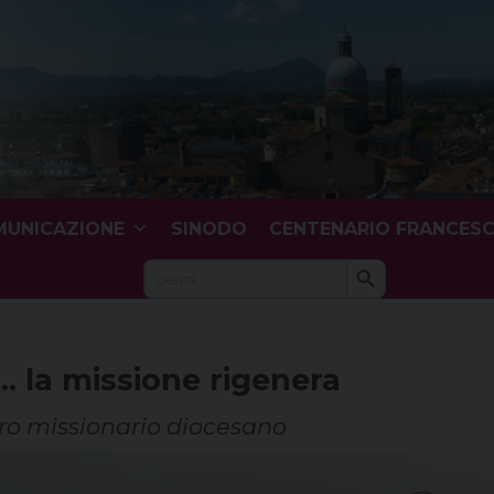
UNICAZIONE
SINODO
CENTENARIO FRANCES
Search Button
Search
for:
… la missione rigenera
tro missionario diocesano