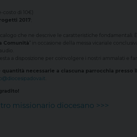
-costo di 10€)
rogetti 2017
;
ecalogo che ne descrive le caratteristiche fondamentali
la Comunità
” in occasione della messa vicariale conclus
audio.
ta a disposizione per coinvolgere i nostri ammalati e farl
e quantità necessarie a ciascuna parrocchia presso il
o@diocesipadova.it
.
radito!
Centro missionario diocesano >>>