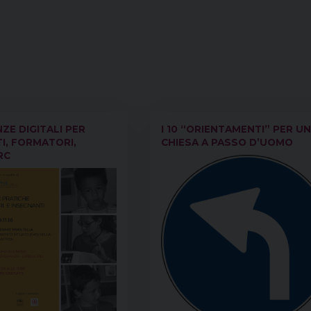
E DIGITALI PER
I 10 “ORIENTAMENTI” PER U
I, FORMATORI,
CHIESA A PASSO D’UOMO
RC